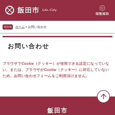
ペ
メ
ー
ニ
ジ
ュ
閲
の
ー
覧
先
を
補
ホーム
>
お問い合わせ
現在地
頭
飛
助
で
ば
本
す。
し
文
お問い合わせ
て
本
文
へ
ブラウザでCookie（クッキー）が使用できる設定になっていな
い、または、ブラウザがCookie（クッキー）に対応していない
ため、お問い合わせフォームをご利用頂けません。
飯田市