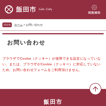
ペ
メ
ー
ニ
ジ
ュ
閲
の
ー
覧
先
を
補
ホーム
>
お問い合わせ
現在地
頭
飛
助
で
ば
本
す。
し
文
お問い合わせ
て
本
文
へ
ブラウザでCookie（クッキー）が使用できる設定になっていな
い、または、ブラウザがCookie（クッキー）に対応していない
ため、お問い合わせフォームをご利用頂けません。
飯田市