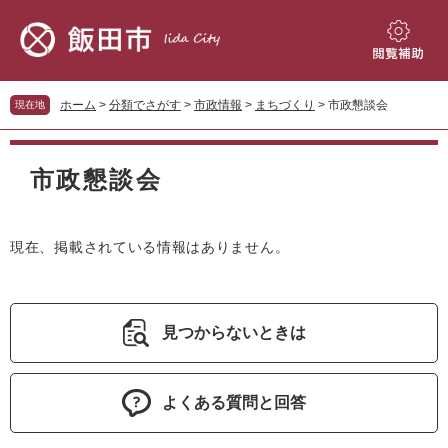
ペ
メ
ー
ニ
ジ
ュ
閲
の
ー
覧
先
を
補
ホーム
>
分類でさがす
>
市政情報
>
まちづくり
>
市政懇談会
現在地
頭
飛
助
で
ば
本
す。
し
文
市政懇談会
て
本
文
へ
現在、掲載されている情報はありません。
見つからないときは
よくある質問と回答