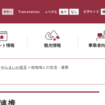
Translation
あり
なし
本文へ
ふりがな
文字サイズ
ント情報
観光情報
事業者
メ
メ
ニ
ニ
>
やらまいか提言
>
他地域との交流・連携
ュ
ュ
ー
ー
を
を
ひ
ひ
ら
ら
く
く
連携