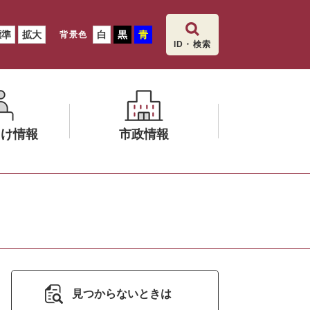
標準
拡大
白
黒
青
背景色
ID・検索
向け情報
市政情報
メ
ニ
ュ
ー
を
ひ
ら
見つからないときは
く