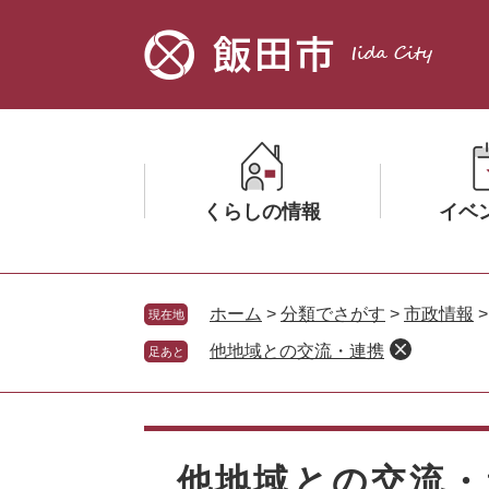
ペ
メ
ー
ニ
ジ
ュ
の
ー
先
を
頭
飛
で
ば
す。
し
くらしの情報
イベ
て
本
文
メ
メ
へ
ニ
ニ
ホーム
>
分類でさがす
>
市政情報
現在地
ュ
ュ
他地域との交流・連携
足あと
ー
ー
を
を
ひ
ひ
本
ら
ら
文
く
く
他地域との交流・