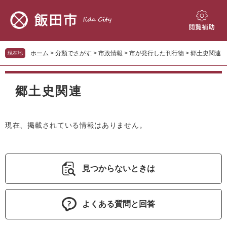
ペ
メ
ー
ニ
ジ
ュ
閲
の
ー
覧
先
を
補
ホーム
>
分類でさがす
>
市政情報
>
市が発行した刊行物
>
郷土史関連
現在地
頭
飛
助
で
ば
本
す。
し
文
郷土史関連
て
本
文
へ
現在、掲載されている情報はありません。
見つからないときは
よくある質問と回答