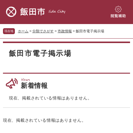
ペ
メ
ー
ニ
ジ
ュ
閲
の
ー
覧
先
を
補
ホーム
>
分類でさがす
>
市政情報
>
飯田市電子掲示場
現在地
頭
飛
助
で
ば
本
す。
し
文
飯田市電子掲示場
て
本
文
へ
新着情報
現在、掲載されている情報はありません。
現在、掲載されている情報はありません。