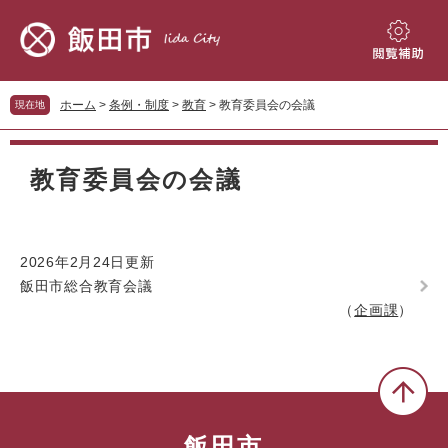
ペ
メ
ー
ニ
ジ
ュ
閲
の
ー
覧
先
を
補
ホーム
>
条例・制度
>
教育
>
教育委員会の会議
現在地
頭
飛
助
で
ば
本
す。
し
文
教育委員会の会議
て
本
文
へ
2026年2月24日更新
飯田市総合教育会議
企画課
飯田市