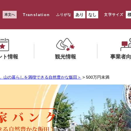
Translation
あり
なし
本文へ
ふりがな
文字サイズ
ント情報
観光情報
事業者
メ
メ
、山の暮らしを満喫できる自然豊かな飯田＞
> 500万円未満
ニ
ニ
ュ
ュ
ー
ー
を
を
ひ
ひ
ら
ら
く
く