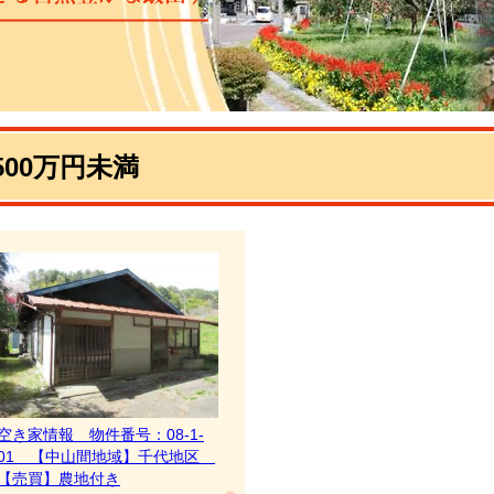
500万円未満
空き家情報 物件番号：08-1-
01 【中山間地域】千代地区
【売買】農地付き