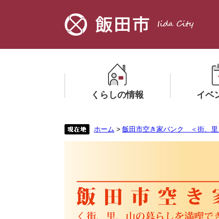
ペ
メ
ー
ニ
ジ
ュ
の
ー
先
を
頭
飛
で
ば
す。
し
くらしの情報
イベ
て
本
文
メ
メ
ホーム
>
飯田市空き家バンク ＜街、里
へ
ニ
ニ
ュ
ュ
ー
ー
を
を
ひ
ひ
ら
ら
く
く