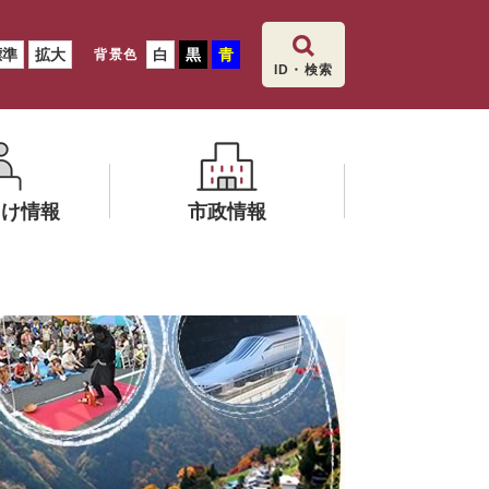
標準
拡大
白
黒
青
背景色
ID・検索
向け情報
市政情報
メ
ニ
飯田市空き
ュ
ー
を
ひ
ら
く