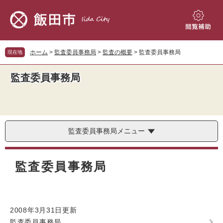
ペ
メ
ー
ニ
ジ
ュ
閲
の
ー
覧
先
を
補
ホーム
>
監査委員事務局
>
監査の概要
>
監査委員事務局
現在地
頭
飛
助
で
ば
監査委員事務局
す。
し
て
本
文
へ
監査委員事務局メニュー
本
文
監査委員事務局
2008年3月31日更新
監査委員事務局