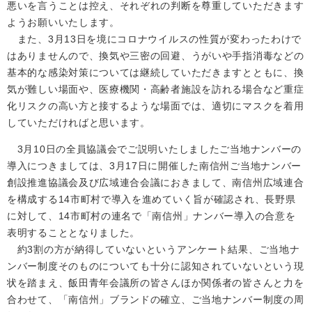
悪いを言うことは控え、それぞれの判断を尊重していただきます
ようお願いいたします。
また、3月13日を境にコロナウイルスの性質が変わったわけで
はありませんので、換気や三密の回避、うがいや手指消毒などの
基本的な感染対策については継続していただきますとともに、換
気が難しい場面や、医療機関・高齢者施設を訪れる場合など重症
化リスクの高い方と接するような場面では、適切にマスクを着用
していただければと思います。
3月10日の全員協議会でご説明いたしましたご当地ナンバーの
導入につきましては、3月17日に開催した南信州ご当地ナンバー
創設推進協議会及び広域連合会議におきまして、南信州広域連合
を構成する14市町村で導入を進めていく旨が確認され、長野県
に対して、14市町村の連名で「南信州」ナンバー導入の合意を
表明することとなりました。
約3割の方が納得していないというアンケート結果、ご当地ナ
ンバー制度そのものについても十分に認知されていないという現
状を踏まえ、飯田青年会議所の皆さんほか関係者の皆さんと力を
合わせて、「南信州」ブランドの確立、ご当地ナンバー制度の周