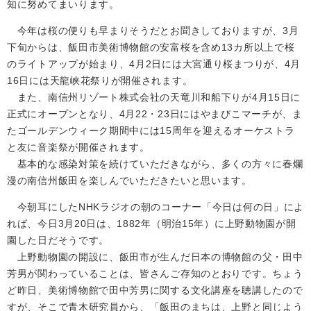
知に努めてまいります。
今年は桜の便りも早まりそうだとお聞きしておりますが、3月
下旬からは、飯田市美術博物館の安富桜を含め13カ所以上で桜
のライトアップが始まり、4月2日には大宮通り桜まつりが、4月
16日には天龍峡花祭りが開催されます。
また、南信州リゾート株式会社の天竜川和船下りが4月15日に
正式にオープンとなり、4月22・23日にはやまびこマーチが、ま
たゴールデンウィーク期間中には15周年を迎えるオーケストラ
と友に音楽祭が開催されます。
基本的な感染対策を続けていただきながら、多くの方々に春爛
漫の南信州飯田を楽しんでいただきたいと思います。
今朝耳にしたNHKラジオの朝のコーナー「今日は何の日」によ
れば、今日3月20日は、1882年（明治15年）に上野動物園が開
園した日だそうです。
上野動物園の開設に、飯田市が生んだ日本の博物館の父・田中
芳男が関わっていることは、皆さんご存知のとおりです。ちょう
ど昨日、美術博物館で田中芳男に関する文化講座を聴講したので
すが、そこで青木研究員から、「飯田のまちは、上野と同じよう