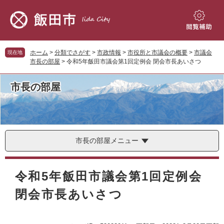
ペ
メ
ー
ニ
ジ
ュ
閲
の
ー
覧
先
を
補
ホーム
>
分類でさがす
>
市政情報
>
市役所と市議会の概要
>
市議会
現在地
頭
飛
助
市長の部屋
>
令和5年飯田市議会第1回定例会 閉会市長あいさつ
で
ば
す。
し
市長の部屋
て
本
文
へ
市長の部屋メニュー
本
文
令和5年飯田市議会第1回定例会
閉会市長あいさつ