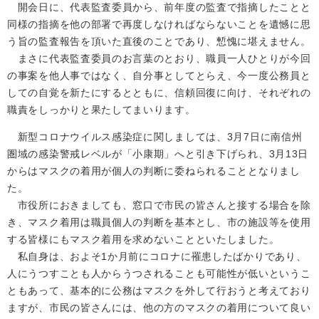
開会日に、代表監査委員から、前年度の監査で指摘したことと
同様の指摘を他の部署で再度しなければならないことを遺憾に思
う旨の監査報告を頂いた直後のことであり、慙愧に堪えません。
まさに代表監査委員のお言葉のとおり、職員一人ひとりが今回
の事案を他人事ではなく、自分事としてとらえ、今一度公務員と
しての自覚を新たにするとともに、信頼回復に向け、それぞれの
職責をしっかりと果たしてまいります。
新型コロナウイルス感染症に関しましては、3月7日に南信州
圏域の感染警戒レベルが「小康期」へと引き下げられ、3月13日
からはマスクの着用が個人の判断に委ねられることとなりまし
た。
市役所におきましても、窓口で市民の皆さんと接する場合を除
き、マスク着用は職員個人の判断を基本とし、市の施設等を使用
する皆様にもマスク着用を求めないことといたしました。
私自身は、およそ1か月前にコロナに罹患したばかりであり、
人にうつすことも人からうつされることも可能性が低いというこ
ともあって、基本的に公務はマスクを外して行おうと考えており
ますが、市民の皆さんには、他の方のマスクの着用について良い