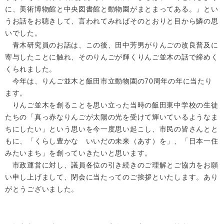
に、美術博物館と中央図書館と動物園がまとまってある。」とい
うお話をお聴きして、言われてみればそのとおりと目から鱗の思
いでした。
青木研究員のお話は、この後、田中芳男がりんごの改良普及に
寄与したことに触れ、そのりんごが輝くりんご並木の話で締めく
くられました。
今年は、りんご並木と飯田市立動物園の70周年の年に当たり
ます。
りんご並木を創ることを思い立った当時の飯田東中学校の生徒
たちの「真っ赤なりんごが太陽の光を受けて輝いているようなま
ちにしたい」という思いを今一度思い起こし、市民の皆さんとと
もに、「くらし豊かな いいだの未来（あす）を」、「日本一住
みたいまち」を創っていきたいと思います。
市政運営に対し、議員各位の引き続きのご理解とご協力をお願
い申し上げまして、閉会に当たってのご挨拶といたします。あり
がとうございました。