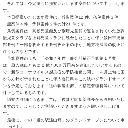
それでは、今定例会に提案いたします案件について申し上げま
す。
本日提案いたします案件は、報告案件12 件、条例案件３件、
一般案件４件、予算案件２件の計21 件です。
条例案件は、高松児童館及び別府児童館で運営されていた放課
後児童クラブを上郷児童クラブに統合したことに伴い飯田市児童
館条例の一部を改正する条例改正案のほか、地方税法等の改正に
伴うものなどです。
予算案件のうち、「令和７年度一般会計補正予算第１号案」
は、歳入歳出ともに 2 億7,000 万円余を追加したいとするもの
で、新型コロナウイルス感染症の予防接種に関し、４月上旬に国
から方針が示されたことに伴う委託料やこの秋のグランドオープ
ンを予定しております「道の駅遠山郷」の指定管理料等について
計上しているものです。
議案の詳細につきましては、後ほど関係部課⻑から説明いたし
ますので、よろしくご審議いただきますようお願い申し上げま
す。
最後に、その「道の駅遠山郷」のグランドオープンについて申
し上げます。