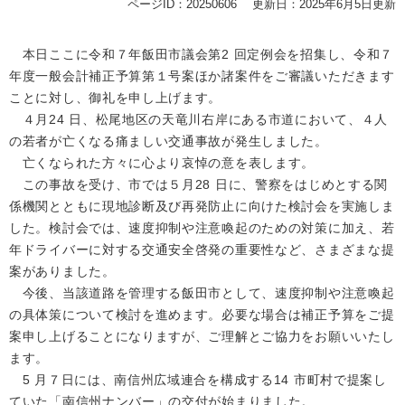
ページID：20250606
更新日：2025年6月5日更新
本日ここに令和７年飯田市議会第2 回定例会を招集し、令和７
年度一般会計補正予算第１号案ほか諸案件をご審議いただきます
ことに対し、御礼を申し上げます。
４月24 日、松尾地区の天⻯川右岸にある市道において、４人
の若者が亡くなる痛ましい交通事故が発生しました。
亡くなられた方々に心より哀悼の意を表します。
この事故を受け、市では５月28 日に、警察をはじめとする関
係機関とともに現地診断及び再発防止に向けた検討会を実施しま
した。検討会では、速度抑制や注意喚起のための対策に加え、若
年ドライバーに対する交通安全啓発の重要性など、さまざまな提
案がありました。
今後、当該道路を管理する飯田市として、速度抑制や注意喚起
の具体策について検討を進めます。必要な場合は補正予算をご提
案申し上げることになりますが、ご理解とご協力をお願いいたし
ます。
5 月７日には、南信州広域連合を構成する14 市町村で提案し
ていた「南信州ナンバー」の交付が始まりました。