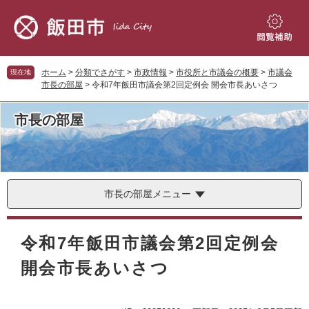
ペ
メ
ー
ニ
ジ
ュ
閲
の
ー
覧
先
を
補
ホーム
>
分類でさがす
>
市政情報
>
市役所と市議会の概要
>
市議会
現在地
頭
飛
助
市長の部屋
>
令和7年飯田市議会第2回定例会 開会市長あいさつ
で
ば
す。
し
市長の部屋
て
本
文
へ
市長の部屋メニュー
本
文
令和7年飯田市議会第2回定例会
開会市長あいさつ