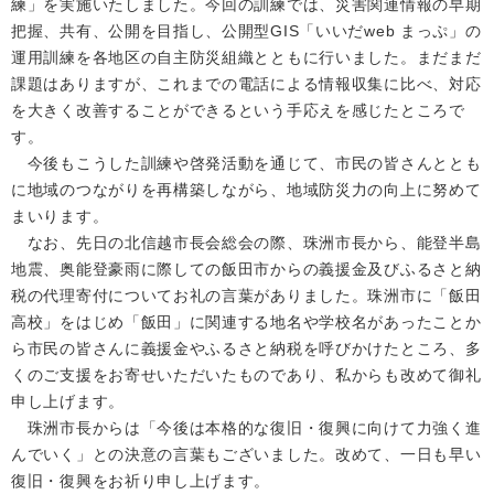
練」を実施いたしました。今回の訓練では、災害関連情報の早期
把握、共有、公開を目指し、公開型GIS「いいだweb まっぷ」の
運用訓練を各地区の自主防災組織とともに行いました。まだまだ
課題はありますが、これまでの電話による情報収集に比べ、対応
を大きく改善することができるという手応えを感じたところで
す。
今後もこうした訓練や啓発活動を通じて、市⺠の皆さんととも
に地域のつながりを再構築しながら、地域防災力の向上に努めて
まいります。
なお、先日の北信越市⻑会総会の際、珠洲市⻑から、能登半島
地震、奥能登豪雨に際しての飯田市からの義援金及びふるさと納
税の代理寄付についてお礼の言葉がありました。珠洲市に「飯田
高校」をはじめ「飯田」に関連する地名や学校名があったことか
ら市⺠の皆さんに義援金やふるさと納税を呼びかけたところ、多
くのご支援をお寄せいただいたものであり、私からも改めて御礼
申し上げます。
珠洲市⻑からは「今後は本格的な復旧・復興に向けて力強く進
んでいく」との決意の言葉もございました。改めて、一日も早い
復旧・復興をお祈り申し上げます。