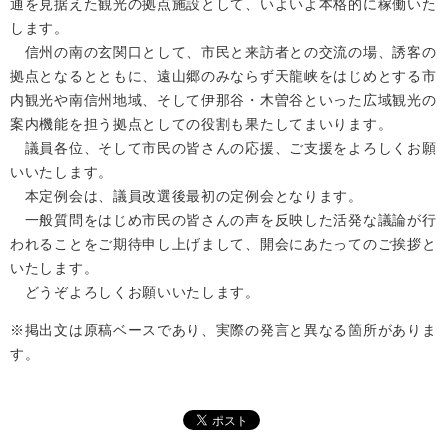
通を見据えた観光の拠点施設として、いよいよ本格的に稼働いた
します。
信州の南の⽞関⼝として、市⺠と来訪者との交流の場、誘客の
拠点となるとともに、遠山郷のみならず天龍峡をはじめとする市
内観光や南信州地域、そして伊那谷・木曽谷といった広域観光の
案内機能を担う拠点としての役割も果たしてまいります。
議員各位、そして市⺠の皆さんの応援、ご支援をよろしくお願
いいたします。
本定例会は、議員改選後最初の定例会となります。
一般質問をはじめ市⺠の皆さんの声を反映した活発な議論が行
われることをご期待申し上げまして、開会にあたってのご挨拶と
いたします。
どうぞよろしくお願いいたします。
※掲出文は原稿ベースであり、実際の発言と異なる箇所がありま
す。