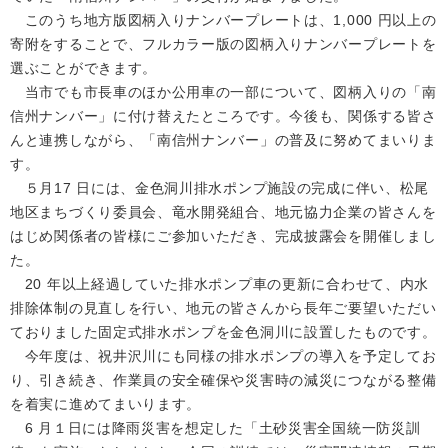
このうち地方版図柄入りナンバープレートは、1,000 円以上の
寄附をすることで、フルカラー版の図柄入りナンバープレートを
選ぶことができます。
当市でも市⻑⾞のほか公用⾞の一部について、図柄入りの「南
信州ナンバー」に付け替えたところです。今後も、関係する皆さ
んと連携しながら、「南信州ナンバー」の普及に努めてまいりま
す。
５月17 日には、金色洞川排水ポンプ施設の完成に伴い、松尾
地区まちづくり委員会、⻯水開発組合、地元協力企業の皆さんを
はじめ関係者の皆様にご参加いただき、完成披露会を開催しまし
た。
20 年以上経過していた排水ポンプ⾞の更新に合わせて、内水
排除体制の見直しを行い、地元の皆さんから⻑年ご要望いただい
ておりました固定式排水ポンプを金色洞川に設置したものです。
今年度は、祝井沢川にも同様の排水ポンプの導入を予定してお
り、引き続き、作業員の安全確保や災害時の減災につながる整備
を着実に進めてまいります。
6 月１日には降雨災害を想定した「土砂災害全国統一防災訓