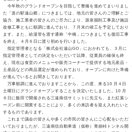
今年秋のグランドオープンを目指して整備を進めてまいりまし
た「道の駅遠山郷」につきましては、地元の皆さんのご理解とご
協力、施工業者の皆さんのご尽力により、源泉掘削工事及び施設
改修工事ともに順調に進んでおり、７月末の竣工を予定しており
ます。また、給湯管を渡す通称「中橋」につきましても復旧工事
を終え、４月６日に渡り初めを行いました。
指定管理者となる「株式会社遠山GO」におかれても、３月に
指定管理者としての決定をいただいて以降、従業員の確保も終
え、現在は食堂のメニューや販売コーナーで提供する地元産品・
土産品などの商品選定が進められており、オープンに向けた準備
が進んでいるとお聞きしております。
万事順調に進んでおりますことから、この度、来る10 月４日
土曜日にグランドオープンすることを決定いたしました。10 月
６日に飯田で開催される三遠南信サミットに先立ち、また紅葉シ
ーズン前に開業することにより、多くの来訪者を迎え入れたいと
するものであります。
これまで議会の皆さんや多くの市⺠の皆さんにご心配をいただ
いておりましたが、三遠南信自動⾞道（仮称）⻘崩峠トンネル開