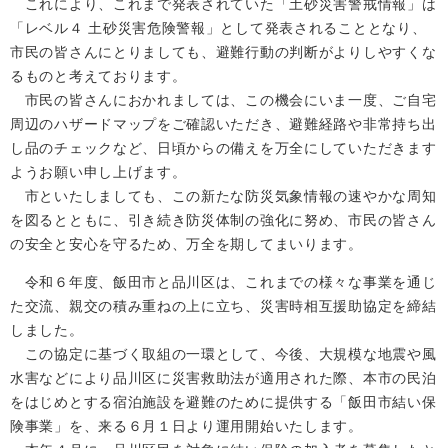
これにより、これまで発表されていた「土砂災害警戒情報」は
「レベル４ 土砂災害危険警報」として発表されることとなり、
市民の皆さんにとりましても、避難行動の判断がよりしやすくな
るものと考えております。
市民の皆さんにおかれましては、この機会にいま一度、ご自宅
周辺のハザードマップをご確認いただき、避難経路や非常持ち出
し品のチェックなど、日頃からの備えを万全にしていただきます
ようお願い申し上げます。
市といたしましても、この新たな防災気象情報の速やかな周知
を図るとともに、引き続き防災体制の強化に努め、市民の皆さん
の安全と安心を守るため、万全を期してまいります。
令和６年度、飯田市と品川区は、これまでの様々な事業を通じ
た交流、親交の積み重ねの上に立ち、災害時相互援助協定を締結
しました。
この協定に基づく取組の一環として、今後、大規模な地震や風
水害などにより品川区に災害救助法が適用された際、本市の民泊
をはじめとする宿泊施設を避難のために提供する「飯田市結い保
険事業」を、来る６月１日より運用開始いたします。