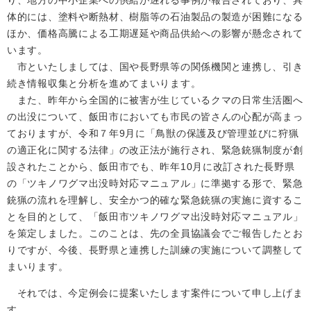
り、地方の中小企業への供給が遅れる事例が報告されており、具
体的には、塗料や断熱材、樹脂等の石油製品の製造が困難になる
ほか、価格高騰による工期遅延や商品供給への影響が懸念されて
います。
市といたしましては、国や長野県等の関係機関と連携し、引き
続き情報収集と分析を進めてまいります。
また、昨年から全国的に被害が生じているクマの日常生活圏へ
の出没について、飯田市においても市民の皆さんの心配が高まっ
ておりますが、令和７年9月に「鳥獣の保護及び管理並びに狩猟
の適正化に関する法律」の改正法が施行され、緊急銃猟制度が創
設されたことから、飯田市でも、昨年10月に改訂された長野県
の「ツキノワグマ出没時対応マニュアル」に準拠する形で、緊急
銃猟の流れを理解し、安全かつ的確な緊急銃猟の実施に資するこ
とを目的として、「飯田市ツキノワグマ出没時対応マニュアル」
を策定しました。このことは、先の全員協議会でご報告したとお
りですが、今後、長野県と連携した訓練の実施について調整して
まいります。
それでは、今定例会に提案いたします案件について申し上げま
す。