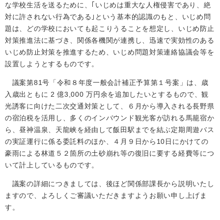
な学校生活を送るために、｢いじめは重大な人権侵害であり、絶
対に許されない行為である｣という基本的認識のもと、いじめ問
題は、どの学校においても起こりうることを想定し、いじめ防止
対策推進法に基づき、関係各機関が連携し、迅速で実効性のある
いじめ防止対策を推進するため、いじめ問題対策連絡協議会等を
設置しようとするものです。
議案第81号「令和８年度一般会計補正予算第１号案」は、歳
入歳出ともに 2 億3,000 万円余を追加したいとするもので、観
光誘客に向けた二次交通対策として、６月から導入される長野県
の宿泊税を活用し、多くのインバウンド観光客が訪れる馬籠宿か
ら、昼神温泉、天龍峡を経由して飯田駅までを結ぶ定期周遊バス
の実証運行に係る委託料のほか、４月９日から10日にかけての
豪雨による林道５２箇所の土砂崩れ等の復旧に要する経費等につ
いて計上しているものです。
議案の詳細につきましては、後ほど関係部課長から説明いたし
ますので、よろしくご審議いただきますようお願い申し上げま
す。