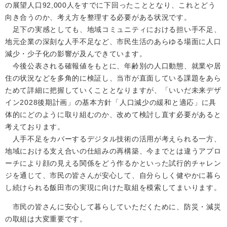
の展望人口92,000人をすでに下回ったこととなり、これとどう
向き合うのか、考え方を整理する必要がある状況です。
足下の実感としても、地域コミュニティにおける担い手不足、
地元企業の深刻な人手不足など、市民生活のあらゆる場面に人口
減少・少子化の影響が及んできています。
今後公表される確報値をもとに、年齢別の人口動態、就業や居
住の状況などを多角的に検証し、当市が直面している課題をあら
ためて詳細に把握していくこととなりますが、「いいだ未来デザ
イン2028後期計画」の基本方針「人口減少の緩和と適応」に具
体的にどのように取り組むのか、改めて検討し直す必要があると
考えております。
人手不足をカバーするデジタル技術の活用が考えられる一方、
地域における支え合いの仕組みの再構築、今までとは違うアプロ
ーチにより顔の見える関係をどう作るかといった試行的チャレン
ジを通じて、市民の皆さんが安心して、自分らしく健やかに暮ら
し続けられる飯田市の実現に向けた取組を模索してまいります。
市民の皆さんに安心して暮らしていただくために、防災・減災
の取組は大変重要です。