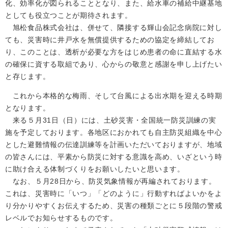
化、効率化が図られることとなり、また、給水車の補給中継基地
としても役立つことが期待されます。
旭松食品株式会社は、併せて、隣接する輝山会記念病院に対し
ても、災害時に井戸水を無償提供するための協定を締結してお
り、このことは、透析が必要な方をはじめ患者の命に直結する水
の確保に資する取組であり、心からの敬意と感謝を申し上げたい
と存じます。
これから本格的な梅雨、そして台風による出水期を迎える時期
となります。
来る５月31日（日）には、土砂災害・全国統一防災訓練の実
施を予定しております。各地区におかれても自主防災組織を中心
とした避難情報の伝達訓練等を計画いただいておりますが、地域
の皆さんには、平素から防災に対する意識を高め、いざという時
に助け合える体制づくりをお願いしたいと思います。
なお、５月28日から、防災気象情報が再編されております。
これは、災害時に「いつ」「どのように」行動すればよいかをよ
り分かりやすくお伝えするため、災害の種類ごとに５段階の警戒
レベルでお知らせするものです。