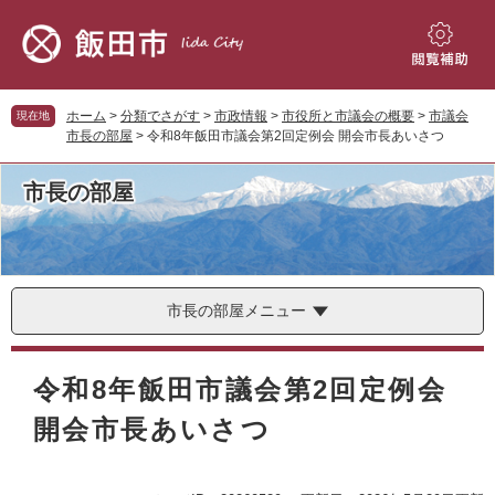
ペ
メ
ー
ニ
ジ
ュ
閲
の
ー
覧
先
を
補
ホーム
>
分類でさがす
>
市政情報
>
市役所と市議会の概要
>
市議会
現在地
頭
飛
助
市長の部屋
>
令和8年飯田市議会第2回定例会 開会市長あいさつ
で
ば
す。
し
市長の部屋
て
本
文
へ
市長の部屋メニュー
本
文
令和8年飯田市議会第2回定例会
開会市長あいさつ