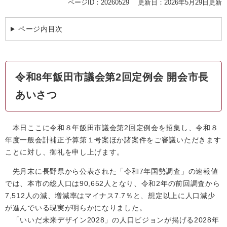
ページID：20260529
更新日：2026年5月29日更新
ページ内目次
令和8年飯田市議会第2回定例会 開会市長
あいさつ
本日ここに令和８年飯田市議会第2回定例会を招集し、令和８
年度一般会計補正予算第１号案ほか諸案件をご審議いただきます
ことに対し、御礼を申し上げます。
先月末に長野県から公表された「令和7年国勢調査」の速報値
では、本市の総人口は90,652人となり、令和2年の前回調査から
7,512人の減、増減率はマイナス7.7％と、想定以上に人口減少
が進んでいる現実が明らかになりました。
「いいだ未来デザイン2028」の人口ビジョンが掲げる2028年