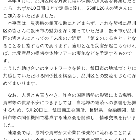
本年４月に、品川区民を対象に結い保険の加入者を募集したと
ころ、わずか10日間ほどで定員に達し、55組126人の皆さんに
ご加入をいただきました。
本事業は、災害時の相互扶助にとどまらず、これを契機に品川
区の皆さんに飯田市の魅力を深く知っていただき、飯田市が品川
区の皆さんにとっての「未来のご近所」「第２のふるさと」とな
ることを目指すものであります。適用となる災害が起こらなけれ
ば、地元産品の提供や体験ツアーの実施などを予定するもので
す。
こうした助け合いのネットワークを通じ、飯田市の地域づくりに
共感していただける関係性を構築し、品川区との交流をさらに深
めてまいります。
なお、人災とも言うべき、昨今の国際情勢の影響による燃料、
資材等の供給不安につきましては、当地域の経済への影響を把握
するため、5月20日に、飯田商工会議所、長野県、金融機関、飯
田市等の関係機関で構成する連絡会を開催し、情報交換を行いま
した。
連絡会では、原料や資材が大企業に優先的に流れることによ