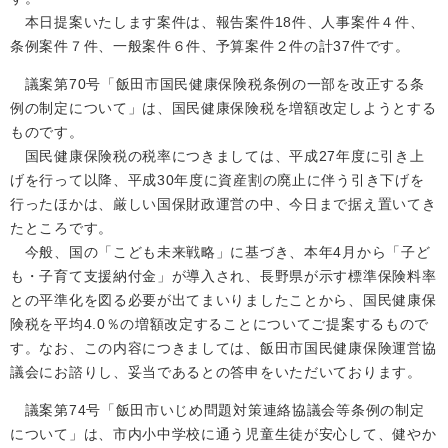
本日提案いたします案件は、報告案件18件、人事案件４件、
条例案件７件、一般案件６件、予算案件２件の計37件です。
議案第70号「飯田市国民健康保険税条例の一部を改正する条
例の制定について」は、国民健康保険税を増額改定しようとする
ものです。
国民健康保険税の税率につきましては、平成27年度に引き上
げを行って以降、平成30年度に資産割の廃止に伴う引き下げを
行ったほかは、厳しい国保財政運営の中、今日まで据え置いてき
たところです。
今般、国の「こども未来戦略」に基づき、本年4月から「子ど
も・子育て支援納付金」が導入され、長野県が示す標準保険料率
との平準化を図る必要が出てまいりましたことから、国民健康保
険税を平均4.0％の増額改定することについてご提案するもので
す。なお、この内容につきましては、飯田市国民健康保険運営協
議会にお諮りし、妥当であるとの答申をいただいております。
議案第74号「飯田市いじめ問題対策連絡協議会等条例の制定
について」は、市内小中学校に通う児童生徒が安心して、健やか