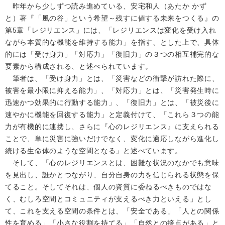
昨年から少しずつ読み進めている、安宅和人（あたか かず
と）著『「風の谷」という希望～残すに値する未来をつくる』の
第5章「レジリエンス」には、「レジリエンスは変化を受け入れ
ながら本質的な機能を維持する能力」を指す、とした上で、具体
的には「受け身力」「対応力」「復旧力」の３つの相互補完的な
要素から構成される、と述べられています。
筆者は、「受け身力」とは、「災害などの衝撃が訪れた際に、
被害を最小限に抑える能力」、「対応力」とは、「災害発生時に
迅速かつ効果的に行動する能力」、「復旧力」とは、「被災後に
速やかに機能を回復する能力」と定義付けて、「これら３つの能
力が有機的に連携し、さらに『心のレジリエンス』に支えられる
ことで、単に災害に強いだけでなく、変化に適応しながら進化し
続ける生命体のような空間となる」と述べています。
そして、「心のレジリエンスとは、困難な状況のなかでも意味
を見出し、誰かとつながり、自分自身の力を信じられる状態を保
てること。そしてそれは、個人の資質に委ねるべきものではな
く、むしろ空間とコミュニティが支えるべき力といえる」とし
て、これを支える空間の条件とは、「安全である」「人との関係
性を育める」「小さな役割を持てる」「自然との接点がある」と