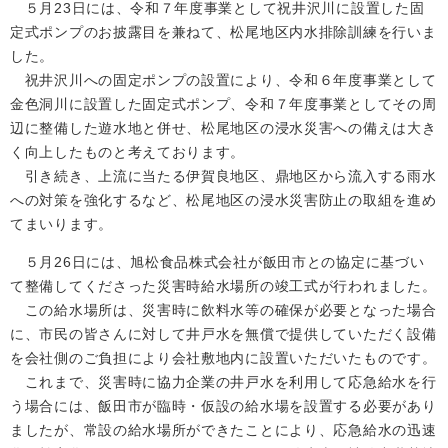
５月23日には、令和７年度事業として祝井沢川に設置した固
定式ポンプのお披露目を兼ねて、松尾地区内水排除訓練を行いま
した。
祝井沢川への固定ポンプの設置により、令和６年度事業として
金色洞川に設置した固定式ポンプ、令和７年度事業としてその周
辺に整備した遊水地と併せ、松尾地区の浸水災害への備えは大き
く向上したものと考えております。
引き続き、上流に当たる伊賀良地区、鼎地区から流入する雨水
への対策を強化するなど、松尾地区の浸水災害防止の取組を進め
てまいります。
５月26日には、旭松食品株式会社が飯田市との協定に基づい
て整備してくださった災害時給水場所の竣工式が行われました。
この給水場所は、災害時に飲料水等の確保が必要となった場合
に、市民の皆さんに対して井戸水を無償で提供していただく設備
を会社側のご負担により会社敷地内に設置いただいたものです。
これまで、災害時に協力企業の井戸水を利用して応急給水を行
う場合には、飯田市が臨時・仮設の給水場を設置する必要があり
ましたが、常設の給水場所ができたことにより、応急給水の迅速