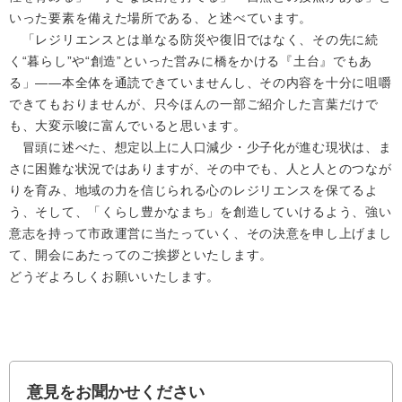
いった要素を備えた場所である、と述べています。
「レジリエンスとは単なる防災や復旧ではなく、その先に続
く“暮らし”や“創造”といった営みに橋をかける『土台』でもあ
る」――本全体を通読できていませんし、その内容を十分に咀嚼
できてもおりませんが、只今ほんの一部ご紹介した言葉だけで
も、大変示唆に富んでいると思います。
冒頭に述べた、想定以上に人口減少・少子化が進む現状は、ま
さに困難な状況ではありますが、その中でも、人と人とのつなが
りを育み、地域の力を信じられる心のレジリエンスを保てるよ
う、そして、「くらし豊かなまち」を創造していけるよう、強い
意志を持って市政運営に当たっていく、その決意を申し上げまし
て、開会にあたってのご挨拶といたします。
どうぞよろしくお願いいたします。
意見をお聞かせください