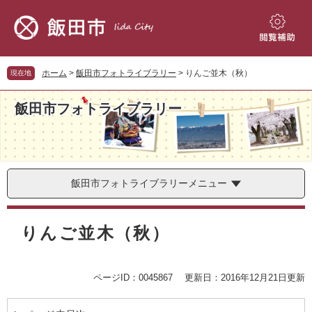
ペ
メ
ー
ニ
ジ
ュ
閲
の
ー
覧
先
を
補
ホーム
>
飯田市フォトライブラリー
>
りんご並木（秋）
現在地
頭
飛
助
で
ば
飯田市フォトライブラリー
す。
し
て
本
文
へ
飯田市フォトライブラリーメニュー
本
文
りんご並木（秋）
ページID：0045867
更新日：2016年12月21日更新