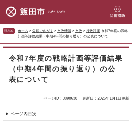
ペ
メ
ー
ニ
ジ
ュ
閲
の
ー
覧
先
を
補
ホーム
>
分類でさがす
>
市政情報
>
市政
>
行政評価
令和7年度の戦略
現在地
頭
飛
助
計画等評価結果（中期4年間の振り返り）の公表について
で
ば
す。
し
本
て
文
令和7年度の戦略計画等評価結果
本
文
（中期4年間の振り返り）の公
へ
表について
ページID：0098638
更新日：2026年1月1日更新
ページ内目次