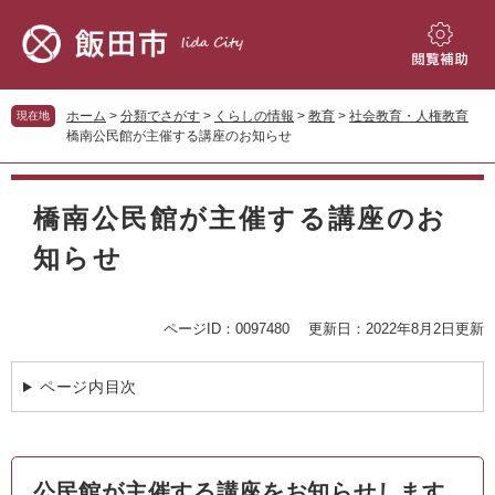
ペ
メ
ー
ニ
ジ
ュ
閲
の
ー
覧
先
を
補
ホーム
>
分類でさがす
>
くらしの情報
>
教育
>
社会教育・人権教育
現在地
頭
飛
助
橋南公民館が主催する講座のお知らせ
で
ば
す。
し
本
て
文
橋南公民館が主催する講座のお
本
文
知らせ
へ
ページID：0097480
更新日：2022年8月2日更新
ページ内目次
公民館が主催する講座をお知らせします