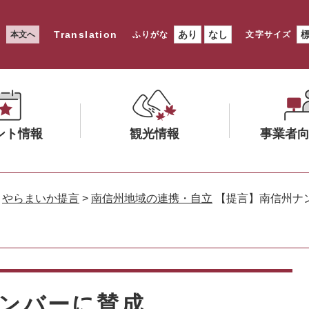
Translation
あり
なし
本文へ
ふりがな
文字サイズ
ント情報
観光情報
事業者
メ
メ
ニ
ニ
>
やらまいか提言
>
南信州地域の連携・自立
【提言】南信州ナ
ュ
ュ
ー
ー
を
を
ひ
ひ
ら
ら
く
く
ンバーに賛成