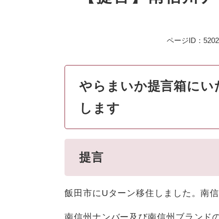
ページID：5202
やらまいか提言箱にい
します
提言
飯田市にUターン移住しました。南
南信州ナンバー及び南信州ブランド