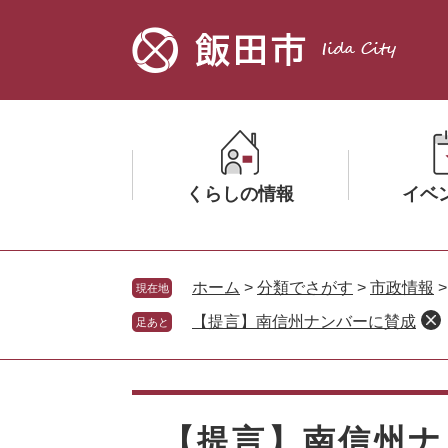
ペ
メ
ー
ニ
ジ
ュ
の
ー
先
を
頭
飛
で
ば
す。
し
くらしの情報
イベ
て
本
文
メ
メ
へ
ニ
ニ
ホーム
>
分類でさがす
>
市政情報
現在地
ュ
ュ
【提言】南信州ナンバーに賛成
足あと
ー
ー
を
を
ひ
ひ
本
ら
ら
文
く
く
【提言】南信州ナ