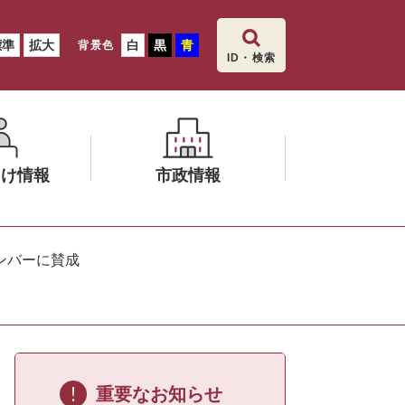
標準
拡大
白
黒
青
背景色
ID・検索
向け情報
市政情報
メ
ニ
ンバーに賛成
ュ
ー
を
ひ
ら
く
重要なお知らせ