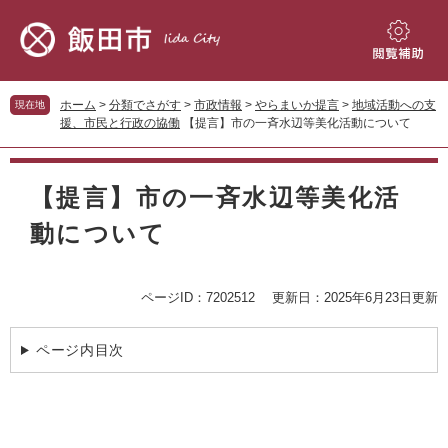
ペ
メ
ー
ニ
ジ
ュ
閲
の
ー
覧
先
を
補
ホーム
>
分類でさがす
>
市政情報
>
やらまいか提言
>
地域活動への支
現在地
頭
飛
助
援、市民と行政の協働
【提言】市の一斉水辺等美化活動について
で
ば
す。
し
本
て
文
【提言】市の一斉水辺等美化活
本
文
動について
へ
ページID：7202512
更新日：2025年6月23日更新
ページ内目次