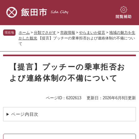
ペ
メ
ー
ニ
ジ
ュ
閲
の
ー
覧
先
を
補
ホーム
>
分類でさがす
>
市政情報
>
やらまいか提言
>
地域の魅力を生
現在地
頭
飛
助
かした観光
【提言】プッチーの乗車拒否および連絡体制の不備につい
で
ば
て
す。
し
て
本
本
文
【提言】プッチーの乗車拒否お
文
へ
よび連絡体制の不備について
ページID：6202613
更新日：2026年6月8日更新
ページ内目次