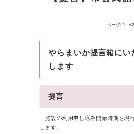
ページID：620
やらまいか提言箱にい
します
提言
施設の利用申し込み開始時期を現行
します。