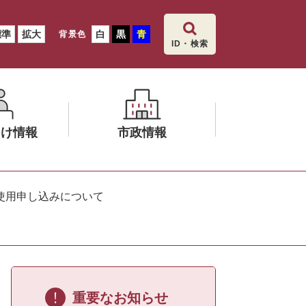
標準
拡大
白
黒
青
背景色
ID・検索
向け情報
市政情報
メ
ニ
使用申し込みについて
ュ
ー
を
ひ
ら
く
重要なお知らせ