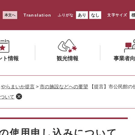
Translation
あり
なし
本文へ
ふりがな
文字サイズ
ント情報
観光情報
事業者
メ
メ
ニ
ニ
>
やらまいか提言
>
市の施設などへの要望
【提言】市公民館の
ュ
ュ
ついて
ー
ー
を
を
ひ
ひ
ら
ら
く
く
の使用申し込みについて