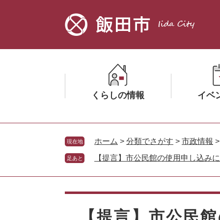
ペ
メ
ー
ニ
ジ
ュ
の
ー
先
を
頭
飛
で
ば
す。
し
くらしの情報
イベ
て
本
文
メ
メ
へ
ニ
ニ
ホーム
>
分類でさがす
>
市政情報
現在地
ュ
ュ
【提言】市公民館の使用申し込みに
足あと
ー
ー
を
を
ひ
ひ
本
ら
ら
文
く
く
【提言】市公民館