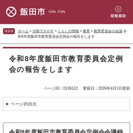
ペ
メ
ー
ニ
ジ
ュ
閲
の
ー
覧
先
を
補
ホーム
>
分類でさがす
>
くらしの情報
>
教育
>
教育委員会の会議
令
現在地
頭
飛
助
和8年度飯田市教育委員会定例会の報告をします
で
ば
す。
し
本
て
文
令和8年度飯田市教育委員会定例
本
文
会の報告をします
へ
ページID：0139122
更新日：2026年4月1日更新
ページ内目次
令和8年度飯田市教育委員会定例会会議録