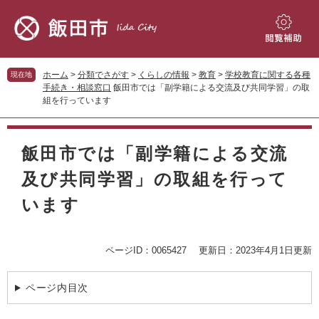
ペ
メ
ー
ニ
ジ
ュ
閲
の
ー
覧
先
を
補
ホーム
>
分類でさがす
>
くらしの情報
>
教育
>
学校教育に関する各種
現在地
頭
飛
助
手続き・相談窓口
飯田市では「副学籍による交流及び共同学習」の取
で
ば
組を行っています
す。
し
て
本
本
文
飯田市では「副学籍による交流
文
へ
及び共同学習」の取組を行って
います
ページID：0065427
更新日：2023年4月1日更新
ページ内目次