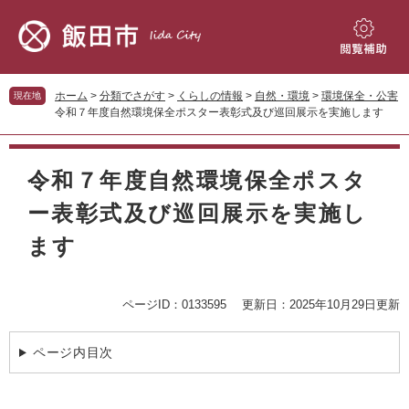
ペ
メ
ー
ニ
ジ
ュ
閲
の
ー
覧
先
を
補
ホーム
>
分類でさがす
>
くらしの情報
>
自然・環境
>
環境保全・公害
現在地
頭
飛
助
令和７年度自然環境保全ポスター表彰式及び巡回展示を実施します
で
ば
す。
し
本
て
文
令和７年度自然環境保全ポスタ
本
文
ー表彰式及び巡回展示を実施し
へ
ます
ページID：0133595
更新日：2025年10月29日更新
ページ内目次