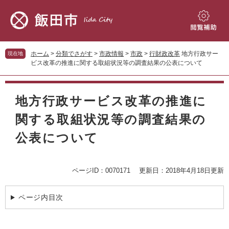
ペ
メ
ー
ニ
ジ
ュ
閲
の
ー
覧
先
を
補
ホーム
>
分類でさがす
>
市政情報
>
市政
>
行財政改革
地方行政サー
現在地
頭
飛
助
ビス改革の推進に関する取組状況等の調査結果の公表について
で
ば
す。
し
本
て
文
地方行政サービス改革の推進に
本
文
関する取組状況等の調査結果の
へ
公表について
ページID：0070171
更新日：2018年4月18日更新
ページ内目次