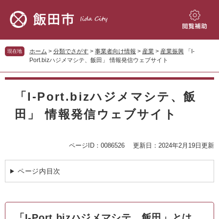
ペ
メ
ー
ニ
ジ
ュ
閲
の
ー
覧
先
を
補
ホーム
>
分類でさがす
>
事業者向け情報
>
産業
>
産業振興
「I-
現在地
頭
飛
助
Port.bizハジメマシテ、飯田」 情報発信ウェブサイト
で
ば
す。
し
本
て
文
「I-Port.bizハジメマシテ、飯
本
文
田」 情報発信ウェブサイト
へ
ページID：0086526
更新日：2024年2月19日更新
ページ内目次
「I-Port.bizハジメマシテ、飯田」とは