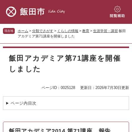
ペ
メ
ー
ニ
ジ
ュ
閲
の
ー
覧
先
を
補
ホーム
>
分類でさがす
>
くらしの情報
>
教育
>
生涯学習・講習
飯田
現在地
頭
飛
助
アカデミア第71講座を開催しました
で
ば
す。
し
本
て
文
飯田アカデミア第71講座を開催
本
文
しました
へ
ページID：0025128
更新日：2026年7月30日更新
ページ内目次
飯田アカデミア2014 第71講座 報告