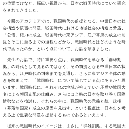
の位置づけなど、幅広い視野から、日本の戦国時代について研究
をされてきました。
今回のアカデミアでは、戦国時代の前提となる、中世日本の社
会構造や慣習の問題、戦国時代における地域社会の構造と矛盾、
「公儀」権力の成立、戦国時代の東アジア、江戸幕府の成立の前
提とそこに至るまでの過程などから、戦国時代とはどのような時
代であったのか、という点について、お話を頂きました。
先生のお話で、特に重要な点は、戦国時代を単なる「群雄割
拠」の時代として見るのではなく、その前提となる中世日本の状
況から、江戸時代の到来までを見通し、さらに東アジア全体の動
きを踏まえて、「戦国時代」について論じている点にあるかと思
います。戦国時代に、それぞれの地域が抱えていた矛盾や戦国大
名による領国支配の仕組み、さらには当時の日本を取り巻く国際
情勢などを検討し、それらの中に、戦国時代の意義と統一政権
（幕藩制国家）成立の原因を見出す、という視点は、日本史を考
える上で重要な問題を提起するものであるといえます。
従来の戦国時代のイメージは、まさに「群雄割拠」する戦国大