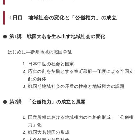
1日目 地域社会の変化と「公儀権力」の成立
第1講 戦国大名を生み出す地域社会の変化
はじめに―伊那地域の戦国争乱
日本中世の社会と国家
応仁の乱を契機とする室町幕府―守護による全国支
配の解体
戦国期地域社会の矛盾の性格と地域権力の課題
第2講 「公儀権力」の成立と展開
国衆所領における地域権力の本格的形成＝「公儀権
力」化
戦国大名領国の形成
大名領国と列島社会