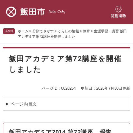
ペ
メ
ー
ニ
ジ
ュ
閲
の
ー
覧
先
を
補
ホーム
>
分類でさがす
>
くらしの情報
>
教育
>
生涯学習・講習
飯田
現在地
頭
飛
助
アカデミア第72講座を開催しました
で
ば
す。
し
本
て
文
飯田アカデミア第72講座を開催
本
文
しました
へ
ページID：0028264
更新日：2026年7月30日更新
ページ内目次
飯田アカデミア2014 第72講座 報告