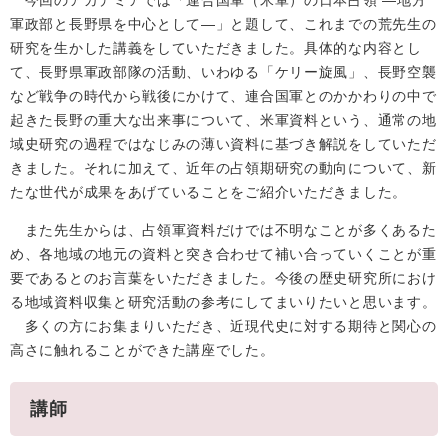
今回のアカデミアでは「連合国軍（米軍）の日本占領 ―地方
軍政部と長野県を中心として―」と題して、これまでの荒先生の
研究を生かした講義をしていただきました。具体的な内容とし
て、長野県軍政部隊の活動、いわゆる「ケリー旋風」、長野空襲
など戦争の時代から戦後にかけて、連合国軍とのかかわりの中で
起きた長野の重大な出来事について、米軍資料という、通常の地
域史研究の過程ではなじみの薄い資料に基づき解説をしていただ
きました。それに加えて、近年の占領期研究の動向について、新
たな世代が成果をあげていることをご紹介いただきました。
また先生からは、占領軍資料だけでは不明なことが多くあるた
め、各地域の地元の資料と突き合わせて補い合っていくことが重
要であるとのお言葉をいただきました。今後の歴史研究所におけ
る地域資料収集と研究活動の参考にしてまいりたいと思います。
多くの方にお集まりいただき、近現代史に対する期待と関心の
高さに触れることができた講座でした。
講師