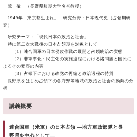
荒 敬 （長野県短期大学名誉教授）
1949年 東京都生まれ。 研究分野：日本現代史（占領期研
究）
研究テーマ：「現代日本の政治と社会」
特に第二次大戦後の日本占領期を対象として
（1）連合国軍の日本侵攻作戦の展開と占領統治の実態
（2）非軍事化・民主化の実施過程における諸問題と国民に
よるその受容の内実
（3）占領下における政党の再編と政治過程の特質
長野県をはじめ占領下の各府県等地域の政治と社会の動向の分
析
講義概要
連合国軍（米軍）の日本占領 ―地方軍政部隊と長
野県を中心として―