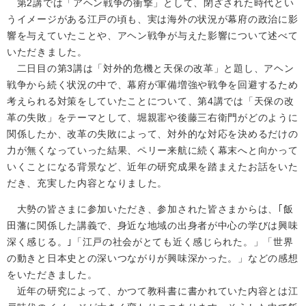
第2講では「アヘン戦争の衝撃」として、閉ざされた時代とい
うイメージがある江戸の頃も、実は海外の状況が幕府の政治に影
響を与えていたことや、アヘン戦争が与えた影響について述べて
いただきました。
二日目の第3講は「対外的危機と天保の改革」と題し、アヘン
戦争から続く状況の中で、幕府が軍備増強や戦争を回避するため
考えられる対策をしていたことについて、第4講では「天保の改
革の失敗」をテーマとして、堀親寚や後藤三右衛門がどのように
関係したか、改革の失敗によって、対外的な対応を決めるだけの
力が無くなっていった結果、ペリー来航に続く幕末へと向かって
いくことになる背景など、近年の研究成果を踏まえたお話をいた
だき、充実した内容となりました。
大勢の皆さまに参加いただき、参加された皆さまからは、｢飯
田藩に関係した講義で、身近な地域の出身者が中心の学びは興味
深く感じる。｣「江戸の社会がとても近く感じられた。」「世界
の動きと日本史との深いつながりが興味深かった。」などの感想
をいただきました。
近年の研究によって、かつて教科書に書かれていた内容とは江