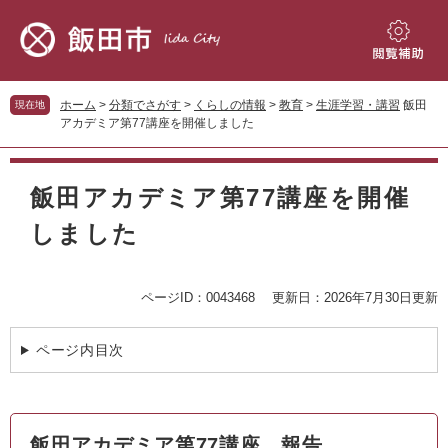
ペ
メ
ー
ニ
ジ
ュ
閲
の
ー
覧
先
を
補
ホーム
>
分類でさがす
>
くらしの情報
>
教育
>
生涯学習・講習
飯田
現在地
頭
飛
助
アカデミア第77講座を開催しました
で
ば
す。
し
本
て
文
飯田アカデミア第77講座を開催
本
文
しました
へ
ページID：0043468
更新日：2026年7月30日更新
ページ内目次
飯田アカデミア第77講座 報告