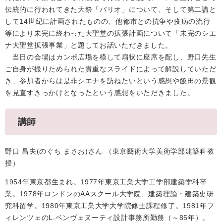
伝統的に行われてきた大祭「パリオ」について、そして第二講と
して14世紀に計画されたものの、他都市との抗争や疫病の流行
等により未完に終わった大聖堂の拡張計画について「未完のシエ
ナ大聖堂拡張事業」と題してお話いただきました。
当日の会場はカンポ広場を模して扇状に座席を配し、野口先生
ご自身が撮りためられた貴重なスライドによって解説していただ
き、参加者からは是非シエナを訪ねたいという感想や飯田の景観
を見直すきっかけとなったという感想をいただきました。
講師
野口 昌夫(のぐち まさお)さん （東京藝術大学美術学部建築科教
授）
1954年東京都生まれ。1977年東京工業大学工学部建築学科卒
業。1978年ロンドンのAAスクール大学院、建築理論・建築史研
究科留学。1980年東京工業大学大学院修士課程修了。1981年フ
ィレンツェのL.ベンヴェヌーティ設計事務所勤務（～85年）。