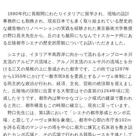
1980年代に長期間にわたりイタリアに留学され、現地の設計
事務所にも勤務され、現在日本でも多く取り組まれている歴史的
な建造物のリノベーションの実践を経験された東京藝術大学教授
の野口昌夫先生から、丘のまち飯田にちなんでトスカーナ州にあ
る丘陵都市シエナの歴史的景観についてお話いただきました。
シエナは、イタリア半島西岸に向かって流れるオンブローネ川
支流のアルビア川流域と、アルノ川支流のエルサ川の流域とを分
ける三又の尾根の上に形成された都市です。この街では1287年
から1355年にかけて一般市民9名を委員とするノーヴェ体制によ
る民主的な政治が行われ、経済、文化、芸術の絶頂期を迎えまし
た。丘陵地の頂部に位置する大聖堂はその直前の1264年頃に完
成したそうです。都市内は華やかなゴシック様式の建築で覆われ
ると共に、都市構造もこの時期に確立し、現在に至っています。
野口先生には、第1講において「シエナの都市形成とカンポ広
場」と題してノーヴェ体制を象徴し、都市中心部の市庁舎102ｍ
を誇る石造のマンジャの塔を中心に扇方に煉瓦と石灰岩を敷き詰
めたカンポ広場と、その広場で行われる競馬レースを主体として