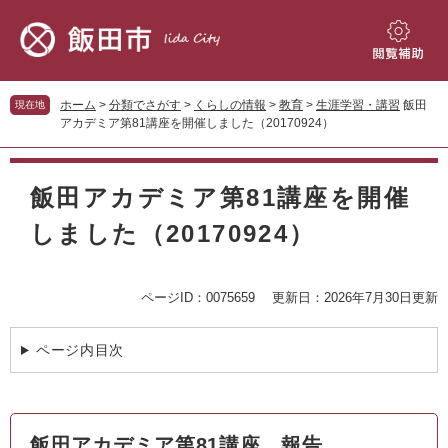
ペ
メ
ー
ニ
ジ
ュ
閲
の
ー
覧
先
を
補
ホーム
>
分類でさがす
>
くらしの情報
>
教育
>
生涯学習・講習
飯田
現在地
頭
飛
助
アカデミア第81講座を開催しました（20170924）
で
ば
す。
し
本
て
文
飯田アカデミア第81講座を開催
本
文
しました（20170924）
へ
ページID：0075659
更新日：2026年7月30日更新
ページ内目次
飯田アカデミア第81講座 報告