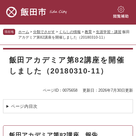
ペ
メ
ー
ニ
ジ
ュ
閲
の
ー
覧
先
を
補
ホーム
>
分類でさがす
>
くらしの情報
>
教育
>
生涯学習・講習
飯田
現在地
頭
飛
助
アカデミア第82講座を開催しました（20180310‐11）
で
ば
す。
し
本
て
文
飯田アカデミア第82講座を開催
本
文
しました（20180310‐11）
へ
ページID：0075658
更新日：2026年7月30日更新
ページ内目次
飯田アカデミア第82講座 報告