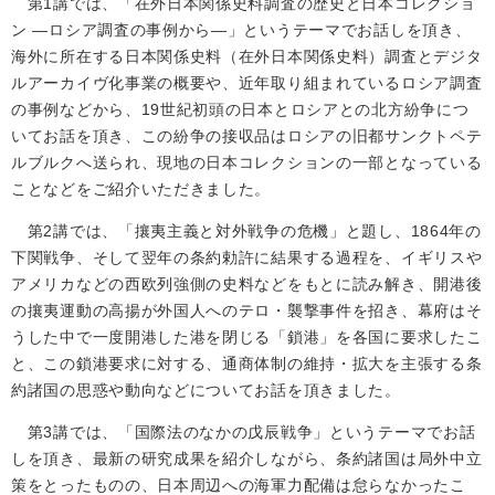
第1講では、「在外日本関係史料調査の歴史と日本コレクショ
ン ―ロシア調査の事例から―」というテーマでお話しを頂き、
海外に所在する日本関係史料（在外日本関係史料）調査とデジタ
ルアーカイヴ化事業の概要や、近年取り組まれているロシア調査
の事例などから、19世紀初頭の日本とロシアとの北方紛争につ
いてお話を頂き、この紛争の接収品はロシアの旧都サンクトペテ
ルブルクへ送られ、現地の日本コレクションの一部となっている
ことなどをご紹介いただきました。
第2講では、「攘夷主義と対外戦争の危機」と題し、1864年の
下関戦争、そして翌年の条約勅許に結果する過程を、イギリスや
アメリカなどの西欧列強側の史料などをもとに読み解き、開港後
の攘夷運動の高揚が外国人へのテロ・襲撃事件を招き、幕府はそ
うした中で一度開港した港を閉じる「鎖港」を各国に要求したこ
と、この鎖港要求に対する、通商体制の維持・拡大を主張する条
約諸国の思惑や動向などについてお話を頂きました。
第3講では、「国際法のなかの戊辰戦争」というテーマでお話
しを頂き、最新の研究成果を紹介しながら、条約諸国は局外中立
策をとったものの、日本周辺への海軍力配備は怠らなかったこ