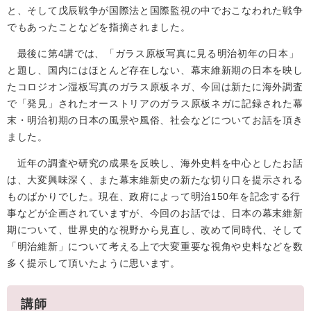
と、そして戊辰戦争が国際法と国際監視の中でおこなわれた戦争
でもあったことなどを指摘されました。
最後に第4講では、「ガラス原板写真に見る明治初年の日本」
と題し、国内にはほとんど存在しない、幕末維新期の日本を映し
たコロジオン湿板写真のガラス原板ネガ、今回は新たに海外調査
で「発見」されたオーストリアのガラス原板ネガに記録された幕
末・明治初期の日本の風景や風俗、社会などについてお話を頂き
ました。
近年の調査や研究の成果を反映し、海外史料を中心としたお話
は、大変興味深く、また幕末維新史の新たな切り口を提示される
ものばかりでした。現在、政府によって明治150年を記念する行
事などが企画されていますが、今回のお話では、日本の幕末維新
期について、世界史的な視野から見直し、改めて同時代、そして
「明治維新」について考える上で大変重要な視角や史料などを数
多く提示して頂いたように思います。
講師