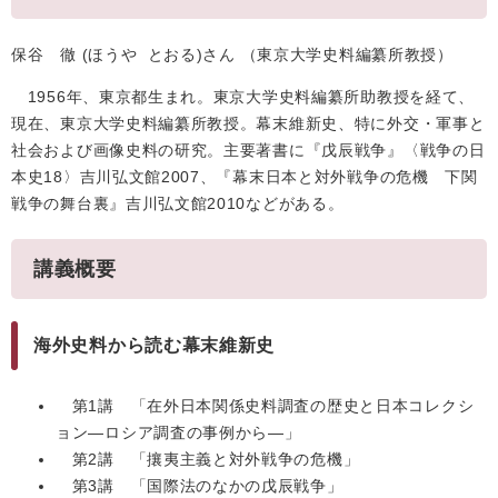
保谷 徹 (ほうや とおる)さん （東京大学史料編纂所教授）
1956年、東京都生まれ。東京大学史料編纂所助教授を経て、
現在、東京大学史料編纂所教授。幕末維新史、特に外交・軍事と
社会および画像史料の研究。主要著書に『戊辰戦争』〈戦争の日
本史18〉吉川弘文館2007、『幕末日本と対外戦争の危機 下関
戦争の舞台裏』吉川弘文館2010などがある。
講義概要
海外史料から読む幕末維新史
第1講 「在外日本関係史料調査の歴史と日本コレクシ
ョン―ロシア調査の事例から―」
第2講 「攘夷主義と対外戦争の危機」
第3講 「国際法のなかの戊辰戦争」