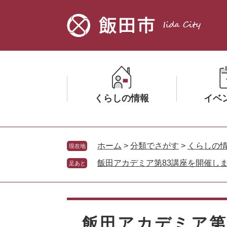
ペ
メ
ー
ニ
ジ
ュ
の
ー
先
を
頭
飛
で
ば
す。
し
くらしの情報
イベ
て
本
文
メ
メ
へ
ニ
ニ
ホーム
>
分類でさがす
>
くらしの
現在地
ュ
ュ
飯田アカデミア第83講座を開催しました
足あと
ー
ー
を
を
ひ
ひ
本
ら
ら
文
く
く
飯田アカデミア第