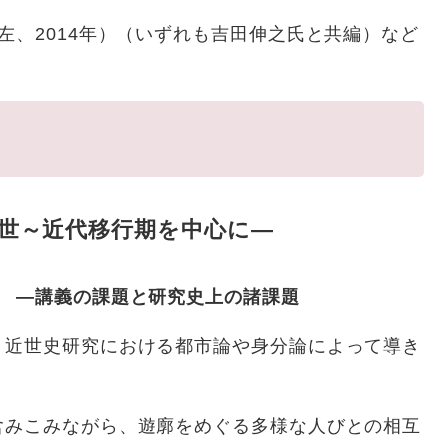
左、2014年）（いずれも吉田伸之氏と共編）など
近世～近代移行期を中心に―
点 ―講義の課題と研究史上の諸課題
、近世史研究における都市論や身分論によって導き
含みこみながら、遊廓をめぐる多様な人びとの相互