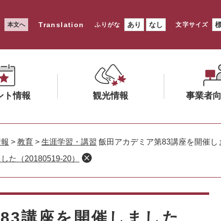
Translation
あり
なし
本文へ
ふりがな
文字サイズ
ント情報
観光情報
事業者
メ
メ
ニ
ニ
情報
>
教育
>
生涯学習・講習
飯田アカデミア第83講座を開催しました
ュ
ュ
（20180519‐20）
ー
ー
を
を
ひ
ひ
ら
ら
く
く
83講座を開催しました