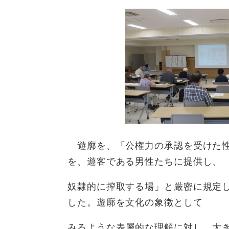
遊廓を、「公権力の承認を受けた性
を、遊客である男性たちに提供し、
奴隷的に搾取する場」と厳密に規定
した。遊廓を文化の象徴として
みるような表層的な理解に対し、大