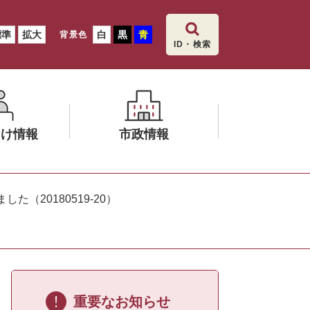
標準
拡大
白
黒
青
背景色
ID・検索
向け情報
市政情報
メ
ニ
（20180519‐20）
ュ
ー
を
ひ
ら
く
重要なお知らせ