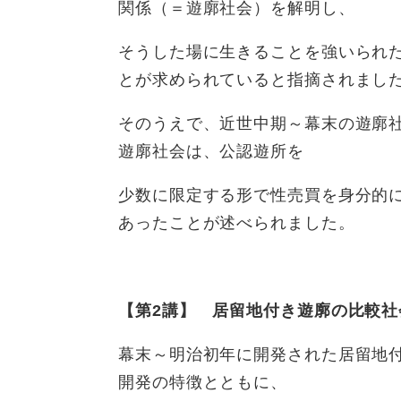
関係（＝遊廓社会）を解明し、
そうした場に生きることを強いられ
とが求められていると指摘されまし
そのうえで、近世中期～幕末の遊廓
遊廓社会は、公認遊所を
少数に限定する形で性売買を身分的
あったことが述べられました。
【第2講】 居留地付き遊廓の比較
幕末～明治初年に開発された居留地
開発の特徴とともに、