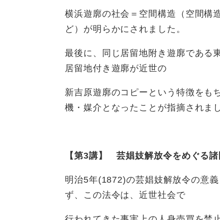
横浜遊廓の社会＝空間構造（空間構
ど）が明らかにされました。
最後に、同じ居留地附き遊廓である
居留地付き遊廓が近世の
新吉原遊廓のコピーという特徴をも
機・媒介となったことが指摘されま
【第3講】 芸娼妓解放令をめぐる諸
明治5年(1872)の芸娼妓解放令の
ず、この法令は、近世社会で
行われてきた事実上の人身売買を禁