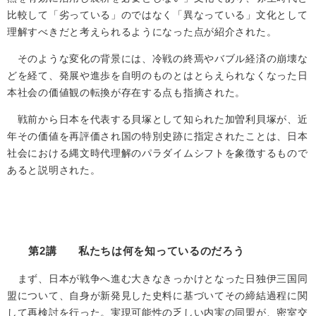
比較して「劣っている」のではなく「異なっている」文化として
理解すべきだと考えられるようになった点が紹介された。
そのような変化の背景には、冷戦の終焉やバブル経済の崩壊な
どを経て、発展や進歩を自明のものとはとらえられなくなった日
本社会の価値観の転換が存在する点も指摘された。
戦前から日本を代表する貝塚として知られた加曽利貝塚が、近
年その価値を再評価され国の特別史跡に指定されたことは、日本
社会における縄文時代理解のパラダイムシフトを象徴するもので
あると説明された。
第2講
私たちは何を知っているのだろう
まず、日本が戦争へ進む大きなきっかけとなった日独伊三国同
盟について、自身が新発見した史料に基づいてその締結過程に関
して再検討を行った。実現可能性の乏しい内実の同盟が、密室交