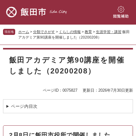
ペ
メ
ー
ニ
ジ
ュ
閲
の
ー
覧
先
を
補
ホーム
>
分類でさがす
>
くらしの情報
>
教育
>
生涯学習・講習
飯田
現在地
頭
飛
助
アカデミア第90講座を開催しました（20200208）
で
ば
す。
し
本
て
文
飯田アカデミア第90講座を開催
本
文
しました（20200208）
へ
ページID：0075827
更新日：2026年7月30日更新
ページ内目次
2月8日に飯田市役所で開催しました