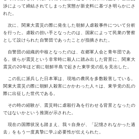
渉によって締結されてしまった実態が新史料に基づき明らかにさ
れた。
次に、関東大震災の際に発生した朝鮮人虐殺事件について分析
を行った。虐殺の担い手となったのは、国家によって民衆の警察
として設けられた自警団であったことが指摘された。
自警団の組織的中核となったのは、在郷軍人会と青年団であ
る。彼らが震災という非常時に殺人に踏み出した背景に、関東大
震災の20年ほど前に朝鮮半島で起きた東学党の乱を見出した。
この乱に派兵した日本軍は、現地の農民を多数殺害している。
関東大震災の際に朝鮮人殺害にかかわった人々は、東学党の乱の
際に出征した世代である。
その時の経験が、震災時に虐殺行為を行わせる背景となったの
ではないかという推測が示された。
現在の国際状況も踏まえ、我々自身が、「記憶されなかった過
去」をもう一度真摯に学ぶ必要性が伝えられた。