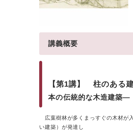
講義概要
【第1講】
柱のある
本の伝統的な木造建築―
広葉樹林が多くまっすぐの木材が入
い建築）が発達し