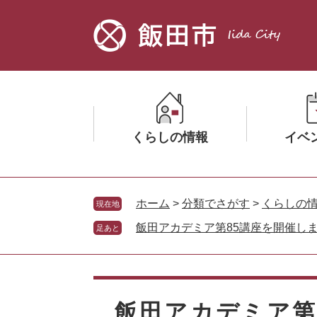
ペ
メ
ー
ニ
ジ
ュ
の
ー
先
を
頭
飛
で
ば
す。
し
くらしの情報
イベ
て
本
文
メ
メ
へ
ニ
ニ
ホーム
>
分類でさがす
>
くらしの
現在地
ュ
ュ
飯田アカデミア第85講座を開催しました
足あと
ー
ー
を
を
ひ
ひ
本
ら
ら
文
く
く
飯田アカデミア第