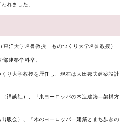
行われました。
 （東洋大学名誉教授 ものつくり大学名誉教授）
学部建築学科卒。
つくり大学教授を歴任し、現在は太田邦夫建築設計
』（講談社）、『東ヨーロッパの木造建築―架構方
島出版会）、『木のヨーロッパ―建築とまち歩きの