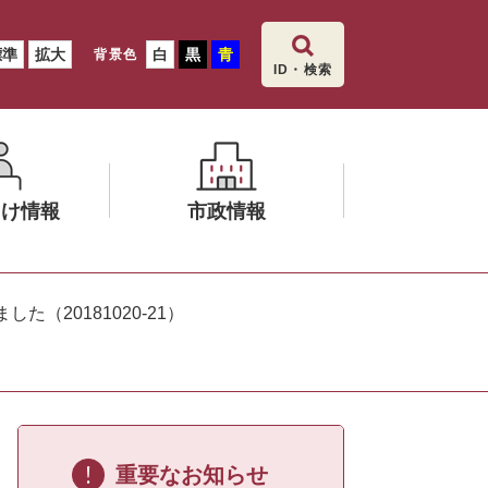
標準
拡大
白
黒
青
背景色
ID・検索
向け情報
市政情報
メ
ニ
（20181020‐21）
ュ
ー
を
ひ
ら
く
重要なお知らせ