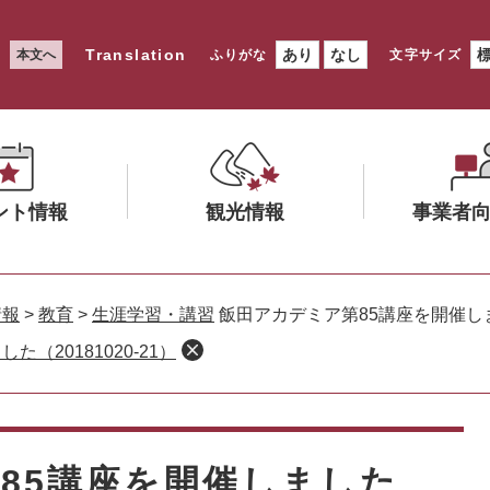
Translation
あり
なし
本文へ
ふりがな
文字サイズ
ント情報
観光情報
事業者
メ
メ
ニ
ニ
情報
>
教育
>
生涯学習・講習
飯田アカデミア第85講座を開催しました
ュ
ュ
（20181020‐21）
ー
ー
を
を
ひ
ひ
ら
ら
く
く
85講座を開催しました