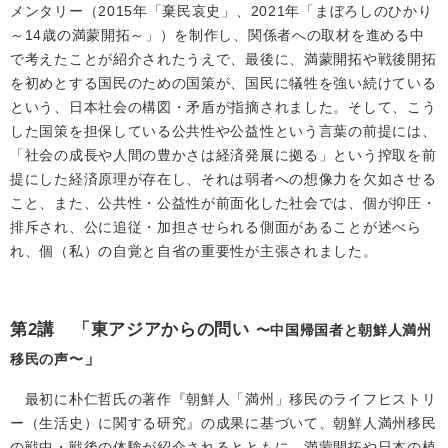
メンタリー（2015年「棄民哀史」、2021年「まぼろしのひかり
～14歳の満蒙開拓～」）を制作し、関係者への取材を進める中
で考えたことが紹介されたうえで、最後に、満蒙開拓や戦後開拓
を初めとする国民のための国策が、国民に犠牲を強い続けている
という、日本社会の構図・矛盾が指摘されました。そして、こう
した国策を担保している公共性や公益性という言葉の前提には、
「社会の成長や人間の豊かさは経済発展に拠る」という搾取を前
提にした経済原理が存在し、それは弱者への想像力を欠如させる
こと、また、公共性・公益性が前面化した社会では、個が抑圧・
排斥され、公に追従・加担させられる側面があることが述べら
れ、個（私）の自覚と自省の重要性が主張されました。
第2講 「東アジアからの問い
〜中国帰国者と朝鮮人満州
」
移民の声〜
最初に朴仁哲氏の著作『朝鮮人「満州」移民のライフヒストリ
ー（生活史）に関する研究』の成果に基づいて、朝鮮人満州移民
の戦中・戦後の体験が紹介されるとともに、満蒙開拓や日本の植