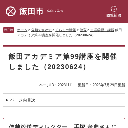
ペ
メ
ー
ニ
ジ
ュ
閲
の
ー
覧
先
を
補
ホーム
>
分類でさがす
>
くらしの情報
>
教育
>
生涯学習・講習
飯田
現在地
頭
飛
助
アカデミア第99講座を開催しました（20230624）
で
ば
す。
し
本
て
文
飯田アカデミア第99講座を開催
本
文
しました（20230624）
へ
ページID：20231111
更新日：2026年7月29日更新
ページ内目次
信越放送ディレクター 手塚 孝典さんに