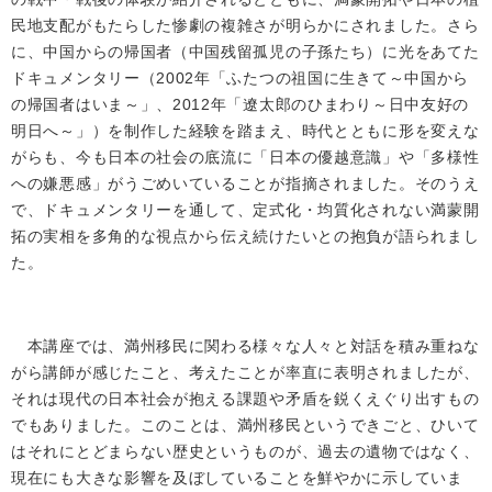
民地支配がもたらした惨劇の複雑さが明らかにされました。さら
に、中国からの帰国者（中国残留孤児の子孫たち）に光をあてた
ドキュメンタリー（2002年「ふたつの祖国に生きて～中国から
の帰国者はいま～」、2012年「遼太郎のひまわり～日中友好の
明日へ～」）を制作した経験を踏まえ、時代とともに形を変えな
がらも、今も日本の社会の底流に「日本の優越意識」や「多様性
への嫌悪感」がうごめいていることが指摘されました。そのうえ
で、ドキュメンタリーを通して、定式化・均質化されない満蒙開
拓の実相を多角的な視点から伝え続けたいとの抱負が語られまし
た。
本講座では、満州移民に関わる様々な人々と対話を積み重ねな
がら講師が感じたこと、考えたことが率直に表明されましたが、
それは現代の日本社会が抱える課題や矛盾を鋭くえぐり出すもの
でもありました。このことは、満州移民というできごと、ひいて
はそれにとどまらない歴史というものが、過去の遺物ではなく、
現在にも大きな影響を及ぼしていることを鮮やかに示していま