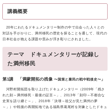
講義概要
20年にわたるドキュメンタリー制作の中で出会った人々との
対話を手がかりに、満州移民の歴史を探ることを通して、現代の
日本社会が抱える課題や歪みが浮き彫りにされました。
テーマ ドキュメンタリーが記録し
た満州移民
第1講 「満蒙開拓の残像
」
〜国策と棄民の戦中戦後史〜
河野村開拓団を取り上げたドキュメンタリー（2009年「残さ
れた刻～満州移民・最後の証言～」、2013年「刻印～不都合な
史実を語り継ぐ～」、2018年「決壊～祖父が見た満州の夢
～」）や戦後の再開拓地である福島県葛尾村を対象としたドキュ