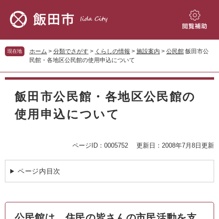
ペ
メ
ー
ニ
ジ
ュ
閲
の
ー
覧
先
を
補
ホーム
>
分類でさがす
>
くらしの情報
>
施設案内
>
公民館
飯田市公
現在地
頭
飛
助
民館・各地区公民館の使用申込について
で
ば
す。
し
本
て
文
飯田市公民館・各地区公民館の
本
文
使用申込について
へ
ページID：0005752
更新日：2008年7月8日更新
ページ内目次
公民館は、住民の皆さんの市民活動を支