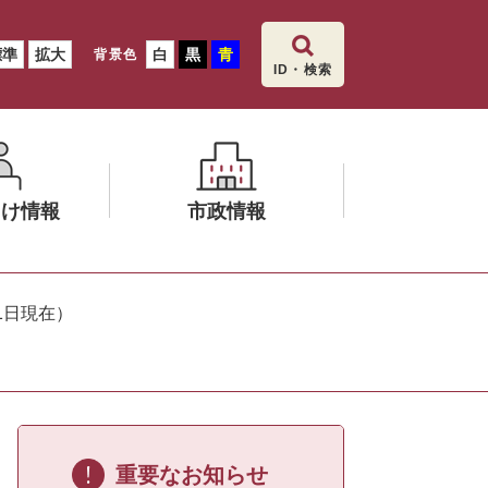
標準
拡大
白
黒
青
背景色
ID・検索
向け情報
市政情報
メ
ニ
1日現在）
ュ
ー
を
ひ
ら
く
重要なお知らせ