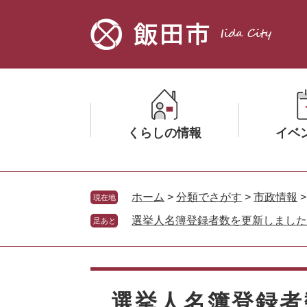
ペ
メ
ー
ニ
ジ
ュ
の
ー
先
を
頭
飛
で
ば
す。
し
くらしの情報
イベ
て
本
文
メ
メ
へ
ニ
ニ
ホーム
>
分類でさがす
>
市政情報
現在地
ュ
ュ
選挙人名簿登録者数を更新しました
足あと
ー
ー
を
を
ひ
ひ
本
ら
ら
文
く
く
選挙人名簿登録者