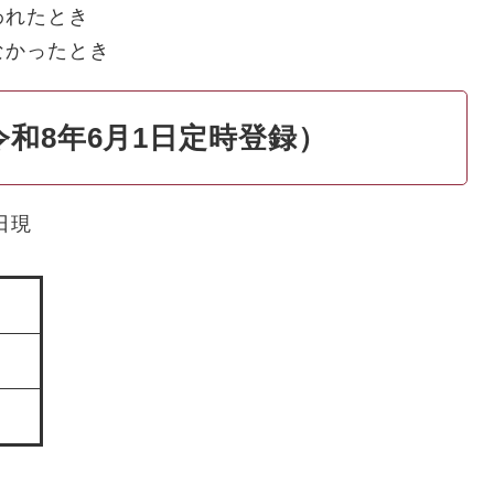
われたとき
なかったとき
和8年6月1日定時登録）
日現