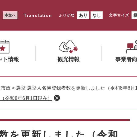
Translation
あり
なし
本文へ
ふりがな
文字サイズ
ント情報
観光情報
事業者
メ
メ
ニ
ニ
>
市政
>
選挙
選挙人名簿登録者数を更新しました（令和8年6月
ュ
ュ
（令和8年6月1日現在）
ー
ー
を
を
ひ
ひ
ら
ら
く
く
数を更新しました（令和