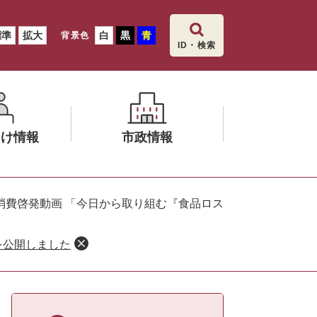
標準
拡大
白
黒
青
背景色
ID・検索
向け情報
市政情報
メ
ニ
消費啓発動画 「今日から取り組む『食品ロス
ュ
ー
を公開しました
を
ひ
ら
く