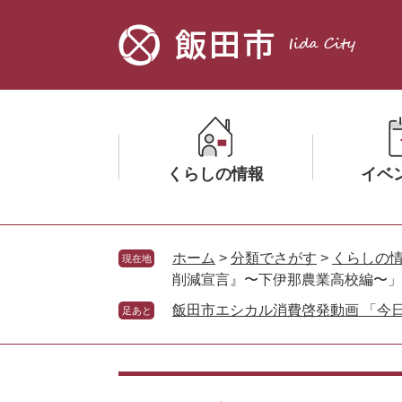
ペ
メ
ー
ニ
ジ
ュ
の
ー
先
を
頭
飛
で
ば
す。
し
くらしの情報
イベ
て
本
文
メ
メ
へ
ニ
ニ
ホーム
>
分類でさがす
>
くらしの
現在地
ュ
ュ
削減宣言』〜下伊那農業高校編〜」
ー
ー
飯田市エシカル消費啓発動画 「今
足あと
を
を
ひ
ひ
ら
ら
本
く
く