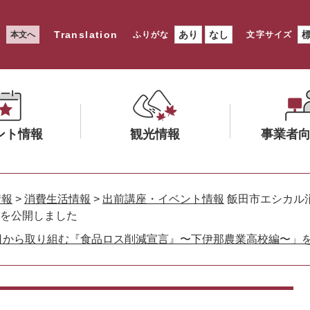
Translation
あり
なし
本文へ
ふりがな
文字サイズ
ント情報
観光情報
事業者
メ
メ
ニ
ニ
情報
>
消費生活情報
>
出前講座・イベント情報
飯田市エシカル
ュ
ュ
を公開しました
ー
ー
日から取り組む『食品ロス削減宣言』〜下伊那農業高校編〜」
を
を
ひ
ひ
ら
ら
く
く