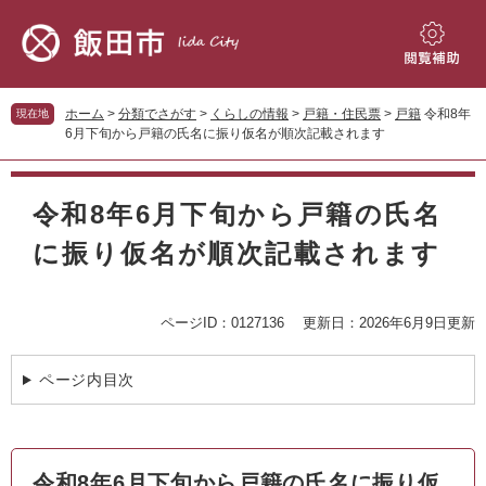
ペ
メ
ー
ニ
ジ
ュ
閲
の
ー
覧
先
を
補
ホーム
>
分類でさがす
>
くらしの情報
>
戸籍・住民票
>
戸籍
令和8年
現在地
頭
飛
助
6月下旬から戸籍の氏名に振り仮名が順次記載されます
で
ば
す。
し
本
て
文
令和8年6月下旬から戸籍の氏名
本
文
に振り仮名が順次記載されます
へ
ページID：0127136
更新日：2026年6月9日更新
ページ内目次
令和8年6月下旬から戸籍の氏名に振り仮