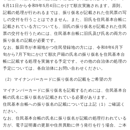
6月11日から令和9年5月4日にかけて順次実施されます。原則、
記載の処理が行われるまでは、振り仮名が記載された住民票の写
しの交付を行うことはできません。また、旧氏を住民基本台帳に
記載されている方についても、旧氏の振り仮名が記載された住民
票の交付を行うためには、住民基本台帳に旧氏及び氏名の両方の
振り仮名の記載が必要です。
なお、飯田市が本籍地かつ住民登録地の方には、令和8年6月下
旬から7月下旬にかけて順次戸籍の氏名の振り仮名を住民基本台
帳に記載する処理を実施する予定です。その他の自治体の処理の
予定については、各自治体にお問い合わせください。
（2）マイナンバーカードに振り仮名の記載をご希望の方
マイナンバーカードに振り仮名を記載するためには、住民基本台
帳の氏名に振り仮名が記載されている必要があります。
住民基本台帳への振り仮名の記載については上記（1）ご確認く
ださい。
なお、住民基本台帳の氏名に振り仮名が記載の処理行われている
方が、電子証明書の更新や住所異動に伴う発行を行う場合、ご本