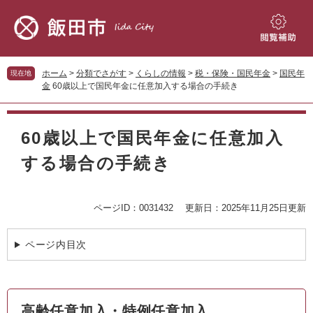
ペ
メ
ー
ニ
ジ
ュ
閲
の
ー
覧
先
を
補
ホーム
>
分類でさがす
>
くらしの情報
>
税・保険・国民年金
>
国民年
現在地
頭
飛
助
金
60歳以上で国民年金に任意加入する場合の手続き
で
ば
す。
し
本
て
文
60歳以上で国民年金に任意加入
本
文
する場合の手続き
へ
ページID：0031432
更新日：2025年11月25日更新
ページ内目次
高齢任意加入・特例任意加入