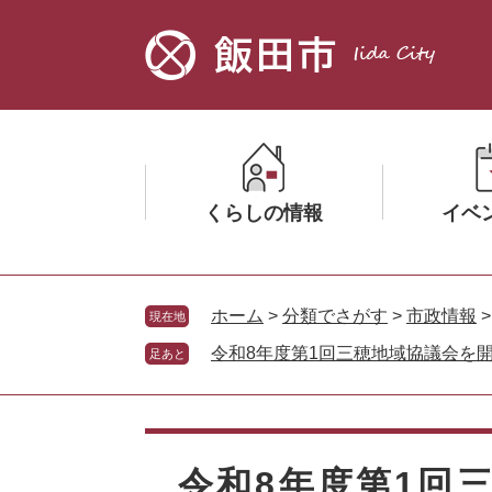
ペ
メ
ー
ニ
ジ
ュ
の
ー
先
を
頭
飛
で
ば
す。
し
くらしの情報
イベ
て
本
文
メ
メ
へ
ニ
ニ
ホーム
>
分類でさがす
>
市政情報
現在地
ュ
ュ
令和8年度第1回三穂地域協議会を
足あと
ー
ー
を
を
ひ
ひ
本
ら
ら
文
く
く
令和8年度第1回