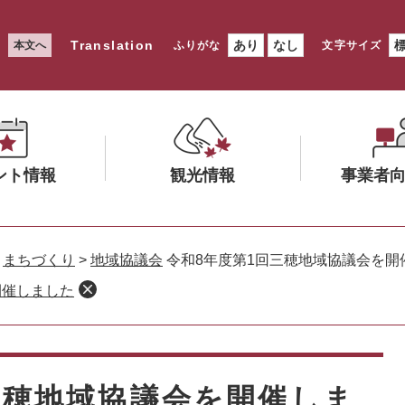
Translation
あり
なし
本文へ
ふりがな
文字サイズ
ント情報
観光情報
事業者
メ
メ
ニ
ニ
>
まちづくり
>
地域協議会
令和8年度第1回三穂地域協議会を開
ュ
ュ
開催しました
ー
ー
を
を
ひ
ひ
ら
ら
く
く
三穂地域協議会を開催しま