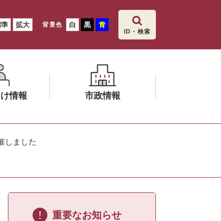
標準
拡大
白
黒
青
背景色
ID・検索
向け情報
市政情報
メ
ニ
催しました
ュ
ー
を
ひ
ら
く
重要なお知らせ