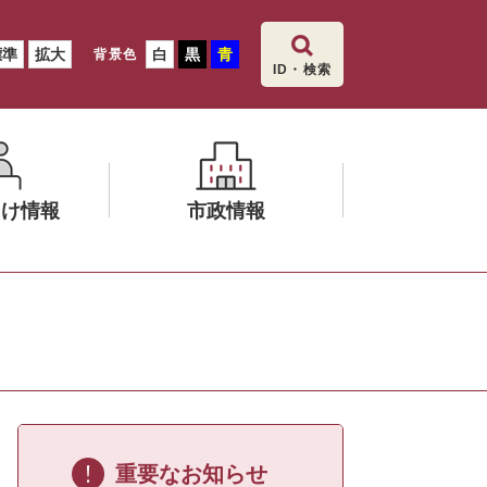
標準
拡大
白
黒
青
背景色
ID・検索
向け情報
市政情報
メ
ニ
ュ
ー
を
ひ
ら
く
重要なお知らせ