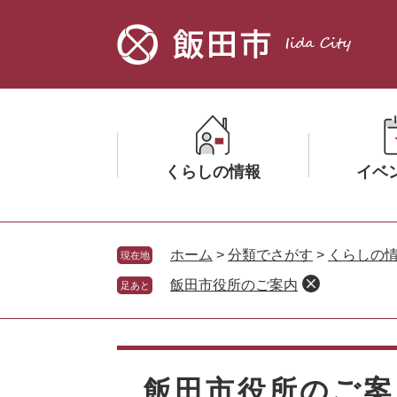
ペ
メ
ー
ニ
ジ
ュ
の
ー
先
を
頭
飛
で
ば
す。
し
くらしの情報
イベ
て
本
文
メ
メ
へ
ニ
ニ
ホーム
>
分類でさがす
>
くらしの
現在地
ュ
ュ
飯田市役所のご案内
足あと
ー
ー
を
を
ひ
ひ
本
ら
ら
文
く
く
飯田市役所のご案