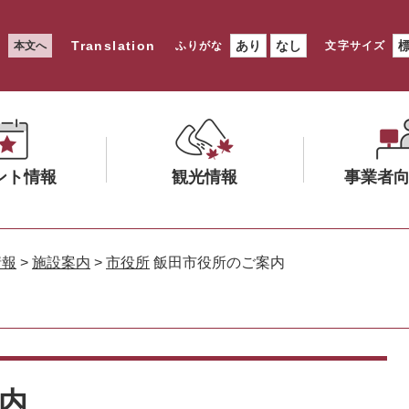
Translation
あり
なし
本文へ
ふりがな
文字サイズ
ント情報
観光情報
事業者
メ
メ
ニ
ニ
情報
>
施設案内
>
市役所
飯田市役所のご案内
ュ
ュ
ー
ー
を
を
ひ
ひ
ら
ら
く
く
内