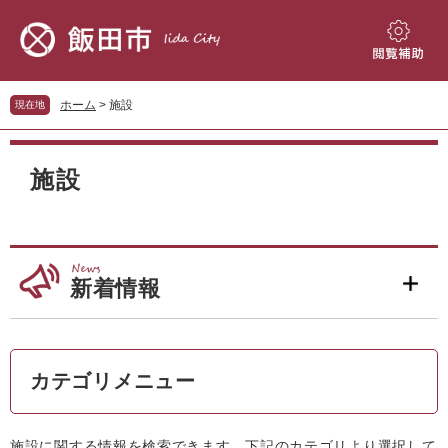
ペ
メ
ー
ニ
ジ
ュ
閲
の
ー
覧
先
を
補
ホーム
>
施設
現在地
頭
飛
助
で
ば
本
す。
し
文
施設
て
本
文
へ
新着情報
カテゴリメニュー
施設に関する情報を検索できます。下記のカテゴリより選択して