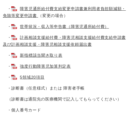
・
障害児通所給付費支給変更申請書兼利用者負担額減額・
免除等変更申請書
（変更の場合）
・
世帯状況・収入等申告書（障害児通所給付費）
・
計画相談支援給付費・障害児相談支援給付費支給申請書
及び計画相談支援・障害児相談支援依頼届出書
・
新指標該当聞き取り表
・
強度行動障害児加算判定表
・
5領域20項目
・診断書（任意様式）または 障害者手帳
（診断書は通院先の医療機関で記入してもらってください）
・個人番号カード