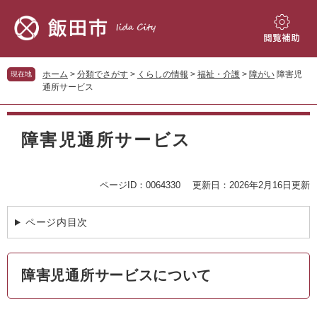
ペ
メ
ー
ニ
ジ
ュ
閲
の
ー
覧
先
を
補
ホーム
>
分類でさがす
>
くらしの情報
>
福祉・介護
>
障がい
障害児
現在地
頭
飛
助
通所サービス
で
ば
す。
し
本
て
文
障害児通所サービス
本
文
へ
ページID：0064330
更新日：2026年2月16日更新
ページ内目次
障害児通所サービスについて