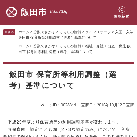
ペ
メ
ー
ニ
ジ
ュ
閲
の
ー
覧
先
を
補
ホーム
>
分類でさがす
>
くらしの情報
>
ライフステージ
>
入園・入学
現在地
頭
飛
助
飯田市 保育所等利用調整（選考）基準について
で
ば
ホーム
>
分類でさがす
>
くらしの情報
>
福祉・介護
>
出産・育児
飯
す。
し
田市 保育所等利用調整（選考）基準について
て
本
本
文
文
飯田市 保育所等利用調整（選
へ
考）基準について
ページID：0028844
更新日：2016年10月12日更新
平成29年度より保育所等の利用調整基準が変わります。
各保育園・認定こども園（2・3号認定のみ）において、入所
希望者の数が受け入れ可能人数を超過した場合、この基準を用い