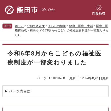
ペ
メ
ー
ニ
ジ
ュ
閲
の
ー
覧
先
を
補
ホーム
>
分類でさがす
>
くらしの情報
>
健康・医療・生活
>
医療・医
現在地
頭
飛
助
療費助成・補助
令和6年8月からこどもの福祉医療制度が一部変わりま
で
ば
した
す。
し
て
本
本
文
令和6年8月からこどもの福祉医
文
へ
療制度が一部変わりました
ページID：0119788
更新日：2024年8月1日更新
ページ内目次