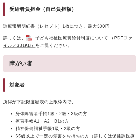
受給者負担金（自己負担額）
診療報酬明細書（レセプト）1枚につき、最大300円
詳しくは、
子ども福祉医療費給付制度について （PDFファ
イル／331KB）
をご覧ください。
障がい者
対象者
所得が下記限度額表の上限枠内で、
身体障害者手帳1級・2級・3級の方
療育手帳A1・A2・B1の方
精神保健福祉手帳1級・2級の方
65歳以上で一定の障害をお持ちの方（詳しくは保健課医療