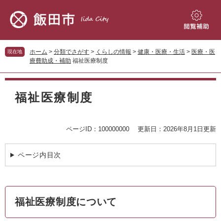
ペ
メ
ー
ニ
ジ
ュ
閲
の
ー
覧
先
を
補
ホーム
>
分類でさがす
>
くらしの情報
>
健康・医療・生活
>
医療・医
現在地
頭
飛
助
療費助成・補助
福祉医療制度
で
ば
す。
し
本
て
文
福祉医療制度
本
文
へ
ページID：100000000
更新日：2026年8月1日更新
ページ内目次
福祉医療制度について