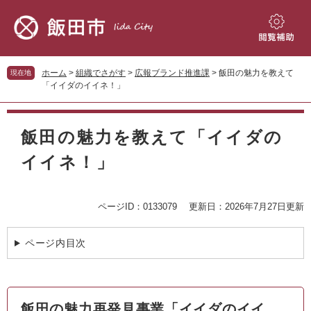
ペ
メ
ー
ニ
ジ
ュ
閲
の
ー
覧
先
を
補
ホーム
>
組織でさがす
>
広報ブランド推進課
>
飯田の魅力を教えて
現在地
頭
飛
助
「イイダのイイネ！」
で
ば
す。
し
本
て
文
飯田の魅力を教えて「イイダの
本
文
イイネ！」
へ
ページID：0133079
更新日：2026年7月27日更新
ページ内目次
飯田の魅力再発見事業「イイダのイイ