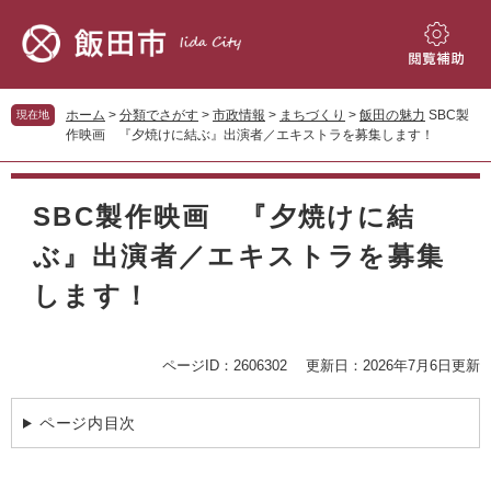
ペ
メ
ー
ニ
ジ
ュ
閲
の
ー
覧
先
を
補
ホーム
>
分類でさがす
>
市政情報
>
まちづくり
>
飯田の魅力
SBC製
現在地
頭
飛
助
作映画 『夕焼けに結ぶ』出演者／エキストラを募集します！
で
ば
す。
し
本
て
文
SBC製作映画 『夕焼けに結
本
文
ぶ』出演者／エキストラを募集
へ
します！
ページID：2606302
更新日：2026年7月6日更新
ページ内目次