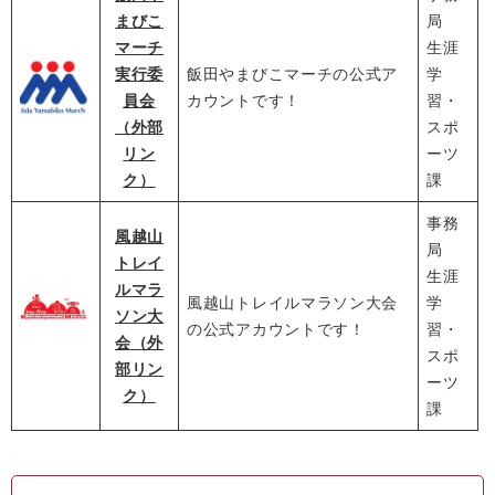
まびこ
局
マーチ
生涯
実行委
飯田やまびこマーチの公式ア
学
員会
カウントです！
習・
（外部
スポ
リン
ーツ
ク）
課
事務
風越山
局
トレイ
生涯
ルマラ
風越山トレイルマラソン大会
学
ソン大
の公式アカウントです！
習・
会
（外
スポ
部リン
ーツ
ク）
課