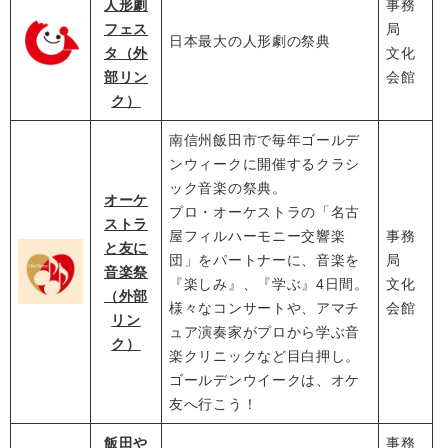
人形劇
事務
フェス
局
日本最大の人形劇の祭典
タ
（外
文化
部リン
会館
ク）
南信州飯田市で毎年ゴールデ
ンウィークに開催するクラシ
ック音楽の祭典。
オーケ
プロ・オーケストラの「名古
ストラ
屋フィルハーモニー交響楽
事務
と友に
団」をパートナーに、音楽を
局
音楽祭
『楽しみ』、『学ぶ』4日間。
文化
（外部
様々なコンサートや、アマチ
会館
リン
ュア演奏家がプロから学ぶ音
ク）
楽クリニックなど目白押し。
ゴールデンウイークは、オケ
友へ行こう！
飯田や
事務