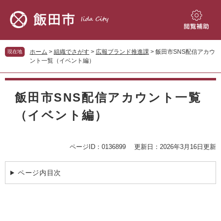
ペ
メ
ー
ニ
ジ
ュ
閲
の
ー
覧
先
を
補
ホーム
>
組織でさがす
>
広報ブランド推進課
>
飯田市SNS配信アカウ
現在地
頭
飛
助
ント一覧（イベント編）
で
ば
す。
し
本
て
文
飯田市SNS配信アカウント一覧
本
文
（イベント編）
へ
ページID：0136899
更新日：2026年3月16日更新
ページ内目次