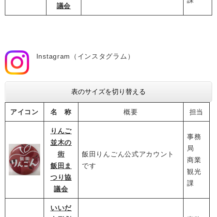
議会
Instagram（インスタグラム）
表のサイズを切り替える
アイコン
名 称
概要
担当
りんご
事務
並木の
局
街
飯田りんごん公式アカウント
商業
飯田ま
です
観光
つり協
課
議会
いいだ