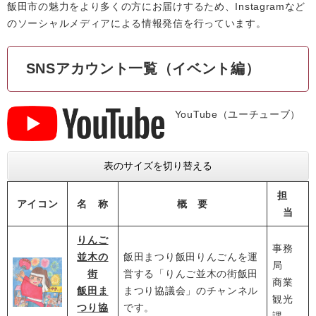
飯田市の魅力をより多くの方にお届けするため、Instagramなど
のソーシャルメディアによる情報発信を行っています。
SNSアカウント一覧（イベント編）
YouTube（ユーチューブ）
表のサイズを切り替える
担
アイコン
名 称
概 要
当
りんご
事務
並木の
飯田まつり飯田りんごんを運
局
街
営する「りんご並木の街飯田
商業
飯田ま
まつり協議会」のチャンネル
観光
つり協
です。
課