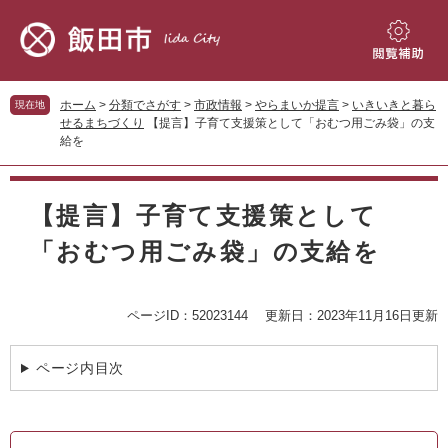
ペ
メ
ー
ニ
ジ
ュ
閲
の
ー
覧
先
を
補
ホーム
>
分類でさがす
>
市政情報
>
やらまいか提言
>
いきいきと暮ら
現在地
頭
飛
助
せるまちづくり
【提言】子育て支援策として「おむつ用ごみ袋」の支
で
ば
給を
す。
し
て
本
本
文
【提言】子育て支援策として
文
へ
「おむつ用ごみ袋」の支給を
ページID：52023144
更新日：2023年11月16日更新
ページ内目次