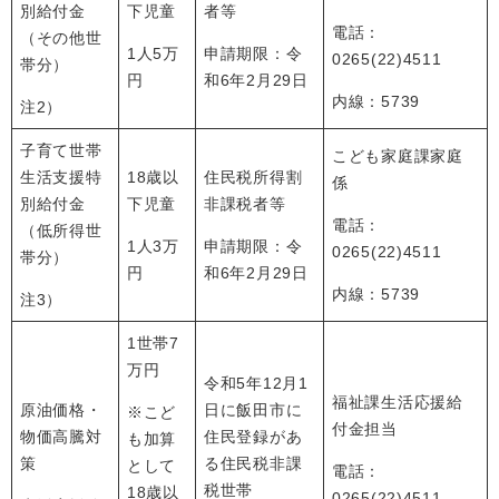
別給付金
下児童
者等
電話：
（その他世
1人5万
申請期限：令
0265(22)4511
帯分）
円
和6年2月29日
内線：5739
注2）
子育て世帯
こども家庭課家庭
生活支援特
18歳以
住民税所得割
係
別給付金
下児童
非課税者等
電話：
（低所得世
1人3万
申請期限：令
0265(22)4511
帯分）
円
和6年2月29日
内線：5739
注3）
1世帯7
万円
令和5年12月1
福祉課生活応援給
原油価格・
日に飯田市に
※こど
付金担当
物価高騰対
住民登録があ
も加算
策
る住民税非課
として
電話：
税世帯
18歳以
0265(22)4511