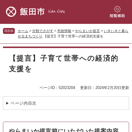
ペ
メ
ー
ニ
ジ
ュ
閲
の
ー
覧
先
を
補
ホーム
>
分類でさがす
>
市政情報
>
やらまいか提言
>
いきいきと暮ら
現在地
頭
飛
助
せるまちづくり
【提言】子育て世帯への経済的支援を
で
ば
す。
し
本
て
文
【提言】子育て世帯への経済的
本
文
支援を
へ
ページID：52023204
更新日：2024年2月20日更新
ページ内目次
やらまいか提言箱にいただいた提案内容