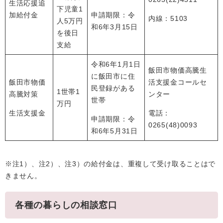
生活応援追
下児童1
加給付金
申請期限：令
内線：5103
人5万円
和6年3月15日
を後日
支給
令和6年1月1日
飯田市物価高騰生
に飯田市に住
飯田市物価
活支援金コールセ
民登録がある
1世帯1
高騰対策
ンター
世帯
万円
生活支援金
電話：
申請期限：令
0265(48)0093
和6年5月31日
※注1）、注2）、注3）の給付金は、重複して受け取ることはで
きません。
各種の暮らしの相談窓口