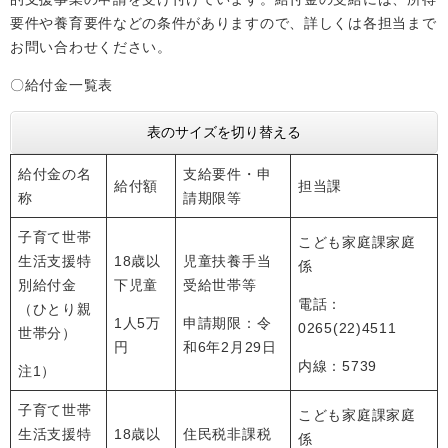
要件や養育要件などの条件がありますので、詳しくは各担当まで
お問い合わせください。
〇給付金一覧表
表のサイズを切り替える
給付金の名
支給要件・申
給付額
担当課
称
請期限等
子育て世帯
こども家庭課家庭
生活支援特
18歳以
児童扶養手当
係
別給付金
下児童
受給世帯等
電話：
（ひとり親
1人5万
申請期限：令
0265(22)4511
世帯分）
円
和6年2月29日
内線：5739
注1）
子育て世帯
こども家庭課家庭
生活支援特
18歳以
住民税非課税
係